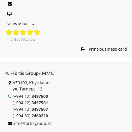
SHOW MORE
5
(100%)
1
vote
Print business card
4. «Fortis Group» MMC
AZ0100, Khyrdalan
ул. Тагиева, 13
(+994 12)
3497500
(+994 12)
3497501
(+994 12)
3497507
(+994 50)
2460220
info@fortisgroup.az