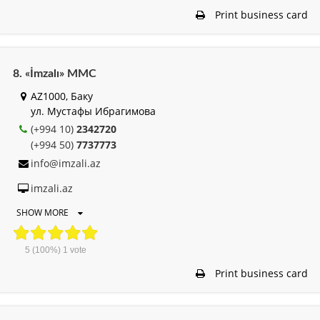
Print business card
8. «İmzalı» MMC
AZ1000, Баку
ул. Мустафы Ибрагимова
(+994 10)
2342720
(+994 50)
7737773
info@imzali.az
imzali.az
SHOW MORE
5
(100%)
1
vote
Print business card