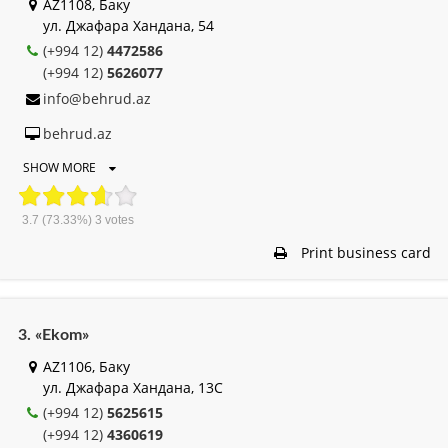
AZ1108, Баку
ул. Джафара Хандана, 54
(+994 12)
4472586
(+994 12)
5626077
info@behrud.az
behrud.az
SHOW MORE
3.7
(73.33%)
3
votes
Print business card
3. «Ekom»
AZ1106, Баку
ул. Джафара Хандана, 13С
(+994 12)
5625615
(+994 12)
4360619