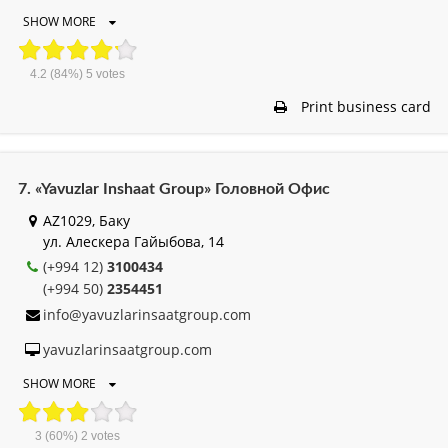
SHOW MORE
4.2
(84%)
5
votes
Print business card
7. «Yavuzlar Inshaat Group» Головной Офис
AZ1029, Баку
ул. Алескера Гайыбова, 14
(+994 12)
3100434
(+994 50)
2354451
info@yavuzlarinsaatgroup.com
yavuzlarinsaatgroup.com
SHOW MORE
3
(60%)
2
votes