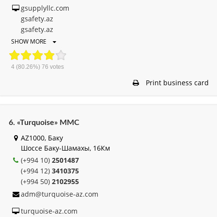
gsupplyllc.com
gsafety.az
gsafety.az
SHOW MORE
4
(80.26%)
76
votes
Print business card
6. «Turquoise» MMC
AZ1000, Баку
Шоссе Баку-Шамахы, 16Км
(+994 10)
2501487
(+994 12)
3410375
(+994 50)
2102955
adm@turquoise-az.com
turquoise-az.com