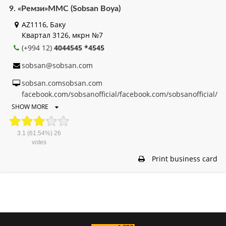
9. «Ремзи»MMC (Sobsan Boya)
AZ1116, Баку
Квартал 3126, мкрн №7
(+994 12)
4044545 *4545
sobsan@sobsan.com
sobsan.comsobsan.com
facebook.com/sobsanofficial/facebook.com/sobsanofficial/
SHOW MORE
3.1
(61.54%)
26
votes
Print business card