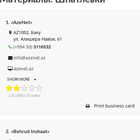
1. «AzeNet»
AZ1002, Баку
ул. Алишера Навои, 61
(+994 50)
3116532
info@azenet.az
azenet.az
SHOW MORE
1.8
(36%)
15
votes
Print business card
2. «Behrud Inshaat»