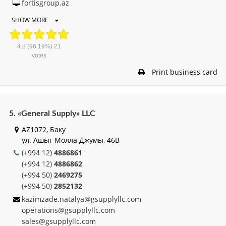
fortisgroup.az
SHOW MORE
4.8
(96.19%)
21
votes
Print business card
5. «General Supply» LLC
AZ1072, Баку
ул. Ашыг Молла Джумы, 46B
(+994 12)
4886861
(+994 12)
4886862
(+994 50)
2469275
(+994 50)
2852132
kazimzade.natalya@gsupplyllc.com
operations@gsupplyllc.com
sales@gsupplyllc.com