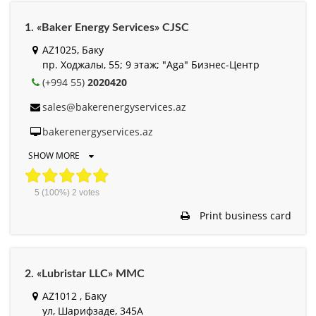
1. «Baker Energy Services» CJSC
AZ1025, Баку
пр. Ходжалы, 55; 9 этаж; "Aga" Бизнес-Центр
(+994 55)
2020420
sales@bakerenergyservices.az
bakerenergyservices.az
SHOW MORE
5
(100%)
2
votes
Print business card
2. «Lubristar LLC» MMC
AZ1012 , Баку
ул, Шарифзаде, 345A