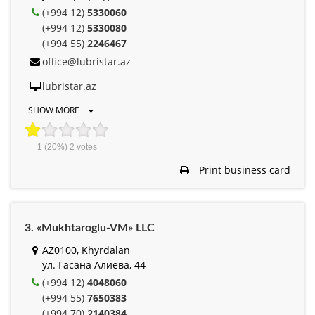
(+994 12)
5330060
(+994 12)
5330080
(+994 55)
2246467
office@lubristar.az
lubristar.az
SHOW MORE
1
(20%)
2
votes
Print business card
3. «Mukhtaroglu-VM» LLC
AZ0100, Khyrdalan
ул. Гасана Алиева, 44
(+994 12)
4048060
(+994 55)
7650383
(+994 70)
2140384