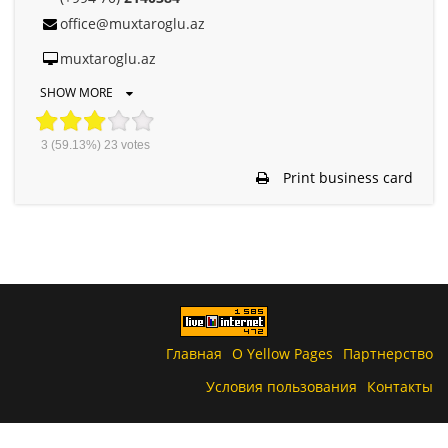
office@muxtaroglu.az
muxtaroglu.az
SHOW MORE
3
(59.13%)
23
votes
Print business card
Главная
О Yellow Pages
Партнерство
Условия пользования
Контакты