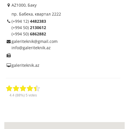
AZ1000, Баку
пр. Бабека, квартал 2222
(+994 12)
4482383
(+994 50)
2130612
(+994 50)
6862882
galeriteknik@gmail.com
info@galeriteknik.az
galeriteknik.az
4.4
(88%)
5
votes