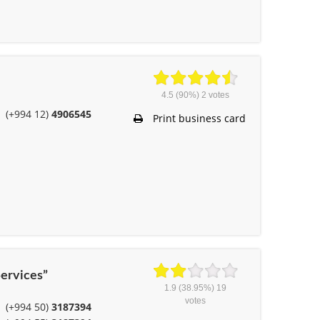
4.5
(90%)
2
votes
(+994 12)
4906545
Print business card
ervices”
1.9
(38.95%)
19
votes
(+994 50)
3187394