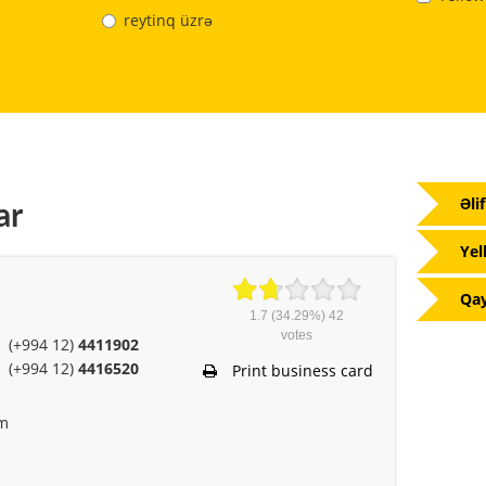
reytinq üzrə
Əli
ar
Yel
Qay
1.7
(34.29%)
42
votes
(+994 12)
4411902
(+994 12)
4416520
Print business card
om