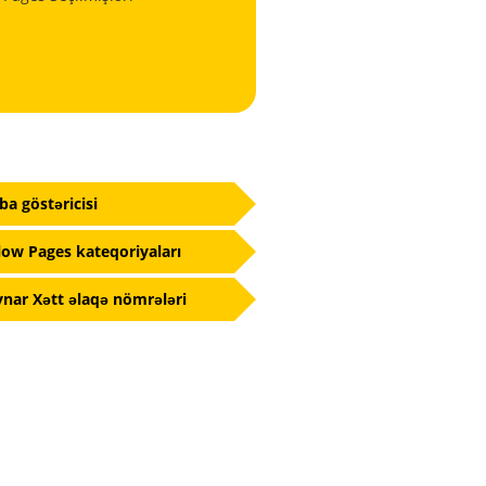
fba göstəricisi
low Pages kateqoriyaları
nar Xətt əlaqə nömrələri