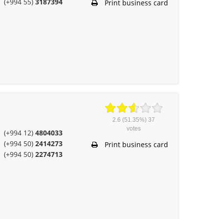
(+994 55)
3187394
Print business card
2.6
(51.35%)
37
votes
(+994 12)
4804033
(+994 50)
2414273
Print business card
(+994 50)
2274713