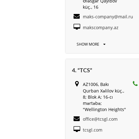
Ələsgər Qayıbov
küç., 16
maks-company@mail.ru
makscompany.az
SHOW MORE
4. “TCS”
AZ1006, Bakı
Qurban Xəlilov küç.,
8; Blok A; 16-cı
mərtəbə;
"Wellington Heights"
office@tcsgl.com
tcsgl.com