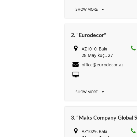
SHOW MORE
2. “Eurodecor”
AZ1010, Bakı
28 May küç., 27
office@eurodecor.az
SHOW MORE
3. “Maks Company Global S
AZ1029, Bakı