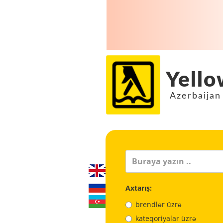
Yello
Azerbaijan
Axtarış:
brendlər üzrə
kateqoriyalar üzrə