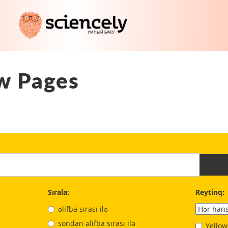
w Pages
Sırala:
Reytinq:
əlifba sırası ilə
sondan əlifba sırası ilə
Yellow