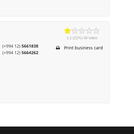
1.1
(22%)
40
votes
(+994 12)
5661838
Print business card
(+994 12)
5664262