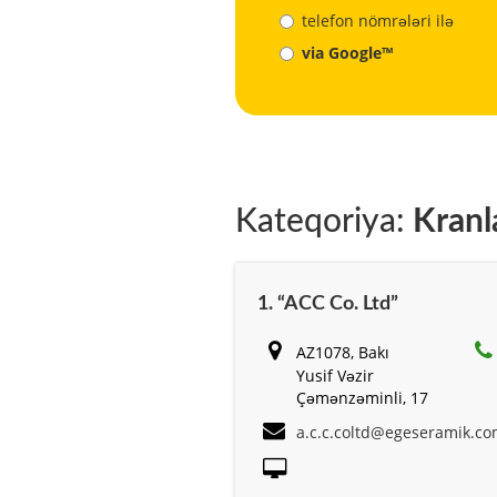
telefon nömrələri ilə
via Google™
Kateqoriya:
Kranl
1. “ACC Co. Ltd”
AZ1078, Bakı
Yusif Vəzir
Çəmənzəminli, 17
a.c.c.coltd@egeseramik.c