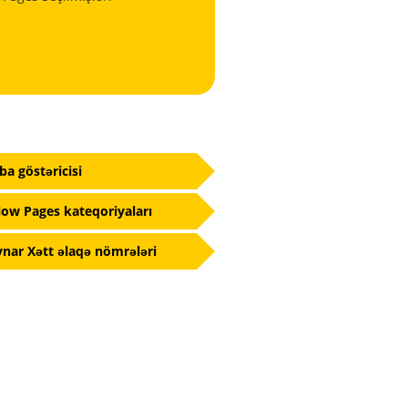
fba göstəricisi
low Pages kateqoriyaları
nar Xətt əlaqə nömrələri