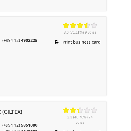
3.6
(71.11%)
9
votes
(+994 12)
4902225
Print business card
C (GiLTEX)
2.3
(46.76%)
74
votes
(+994 12)
5851080