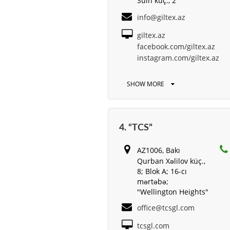
Sülh küç., 2
info@giltex.az
giltex.az
facebook.com/giltex.az
instagram.com/giltex.az
SHOW MORE
4. “TCS”
AZ1006, Bakı
Qurban Xəlilov küç.,
8; Blok A; 16-cı
mərtəbə;
"Wellington Heights"
office@tcsgl.com
tcsgl.com