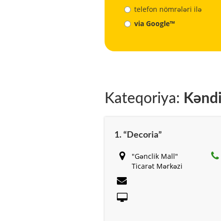
telefon nömrələri ilə
via Google™
Kateqoriya:
Kəndir
1. “Decoria”
"Gənclik Mall"
Ticarət Mərkəzi