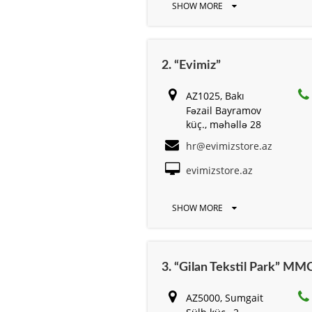
SHOW MORE
2. “Evimiz”
AZ1025, Bakı
Fəzail Bayramov
küç., məhəllə 28
hr@evimizstore.az
evimizstore.az
SHOW MORE
3. “Gilan Tekstil Park” MM
AZ5000, Sumgait