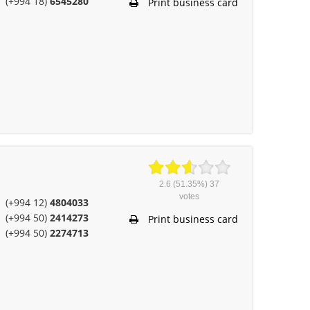
(+994 18)
6545280
Print business card
2.6
(51.35%)
37
votes
(+994 12)
4804033
(+994 50)
2414273
Print business card
(+994 50)
2274713