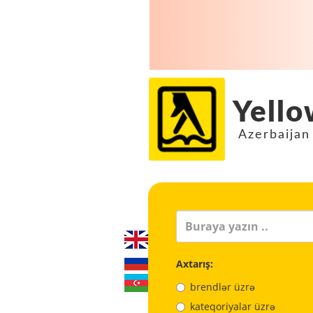
Yello
Azerbaijan
Axtarış:
brendlər üzrə
kateqoriyalar üzrə