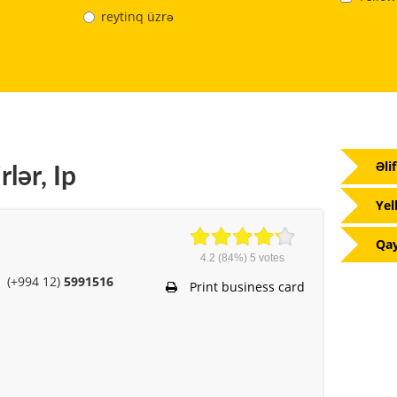
reytinq üzrə
Əli
lər, Ip
Yel
Qay
4.2
(84%)
5
votes
(+994 12)
5991516
Print business card