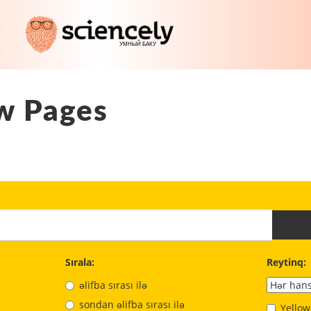
w Pages
Sırala:
Reytinq:
əlifba sırası ilə
sondan əlifba sırası ilə
Yellow