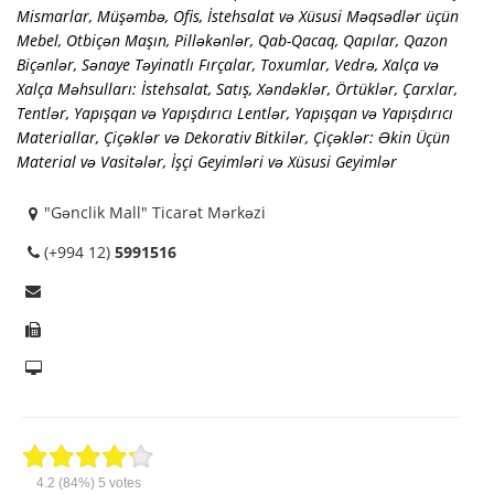
Mismarlar
,
Müşəmbə
,
Ofis, İstehsalat və Xüsusi Məqsədlər üçün
Mebel
,
Otbiçən Maşın
,
Pilləkənlər
,
Qab-Qacaq
,
Qapılar
,
Qazon
Biçənlər
,
Sənaye Təyinatlı Fırçalar
,
Toxumlar
,
Vedrə
,
Xalça və
Xalça Məhsulları: İstehsalat, Satış
,
Xəndəklər, Örtüklər, Çarxlar,
Tentlər
,
Yapışqan və Yapışdırıcı Lentlər
,
Yapışqan və Yapışdırıcı
Materiallar
,
Çiçəklər və Dekorativ Bitkilər
,
Çiçəklər: Əkin Üçün
Material və Vasitələr
,
İşçi Geyimləri və Xüsusi Geyimlər
"Gənclik Mall" Ticarət Mərkəzi
(+994 12)
5991516
4.2
(84%)
5
votes