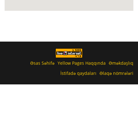
Əsas Səhifə
Yellow Pages Haqqında
Əməkdaşlıq
İstifadə qaydaları
Əlaqə nömrələri