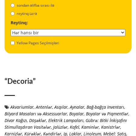
sondan əlifba sırası ilə
reytinq üzrə
Reytinq:
Yellow Pages Seçilmişləri
“Decoria”
Akvariumlar
,
Antenlər
,
Asqılar
,
Aynalar
,
Bağ-bağça Inventarı
,
Bilyard Masaları və Aksessuarlar
,
Boyalar
,
Boyalar və Piqmentlər
,
Divar Kağızı
,
Döşəklər
,
Elektrik Lampaları
,
Gübrə: Bitki İnkişafını
Stimullaşdıran Vasitələr
,
Jalüzlər
,
Kafel
,
Kaminlər
,
Kanistrlər
,
Karnizlər
,
Kürəklər
,
Kəndirlər, Ip
,
Laklar
,
Linoleum
,
Mebel: Satış
,