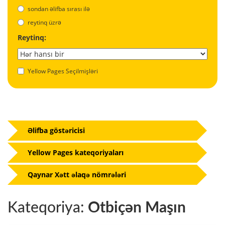
sondan əlifba sırası ilə
reytinq üzrə
Reytinq:
Yellow Pages Seçilmişləri
Əlifba göstəricisi
Yellow Pages kateqoriyaları
Qaynar Xətt əlaqə nömrələri
Kateqoriya:
Otbiçən Maşın