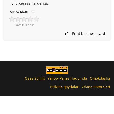
progress-garden.az
SHOW MORE
Rate this post
Print business card
Əsas Səhifə
Yellow Pages Haqqında
Əməkdaşlıq
İstifadə qaydaları
Əlaqə nömrələri