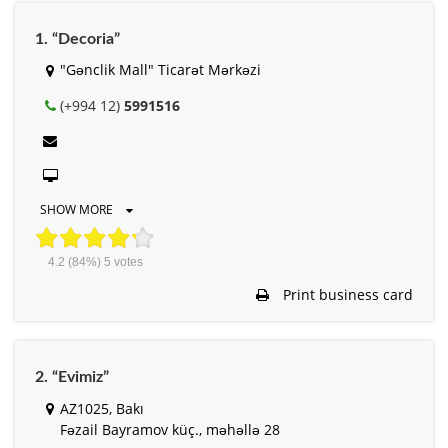
1. “Decoria”
"Gənclik Mall" Ticarət Mərkəzi
(+994 12)
5991516
SHOW MORE
4.2
(84%)
5
votes
Print business card
2. “Evimiz”
AZ1025, Bakı
Fəzail Bayramov küç., məhəllə 28