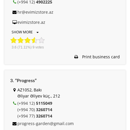
(+994 12)
4902225
hr@evimizstore.az
evimizstore.az
SHOW MORE
3.6
(71.11%)
9
votes
Print business card
3. “Progress”
AZ1052, Bakı
Əliyar Əliyev küç., 212
(+994 12)
5115049
(+994 70)
3260714
(+994 77)
3260714
progress-garden@gmail.com