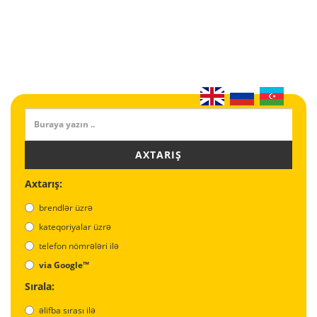
AXTARIŞ
Axtarış:
brendlər üzrə
kateqoriyalar üzrə
telefon nömrələri ilə
via Google™
Sırala:
əlifba sırası ilə