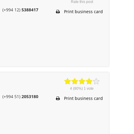
Rate this post
(+994 12)
5388417
Print business card
4
(80%)
1
vote
(+994 51)
2053180
Print business card