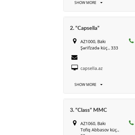
SHOW MORE
2. “Capsella”
AZ1000, Bakı
Şərifzadə küç., 333
capsella.az
SHOW MORE
3. “Class” MMC
AZ1060, Bakı
Tofiq Abbasov küç.,