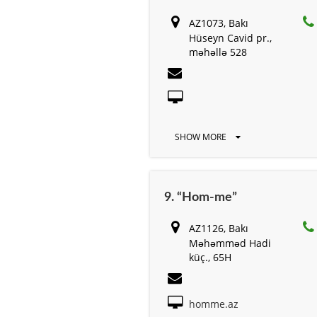
AZ1073, Bakı
Hüseyn Cavid pr.,
məhəllə 528
SHOW MORE
9. “Hom-me”
AZ1126, Bakı
Məhəmməd Hadi
küç., 65H
homme.az