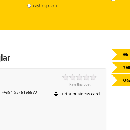
reytinq üzrə
Əli
lar
Yel
Qay
Rate this post
(+994 55)
5155577
Print business card