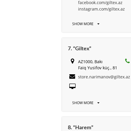
facebook.com/giltex.az
instagram.com/giltex.az
SHOW MORE
7. “Giltex”
AZ1000, Bakı
Faiq Yusifov küç., 81
store.narimanov@giltex.az
SHOW MORE
8. “Harem”