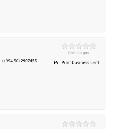
Rate this post
(+994 50)
2907455
Print business card