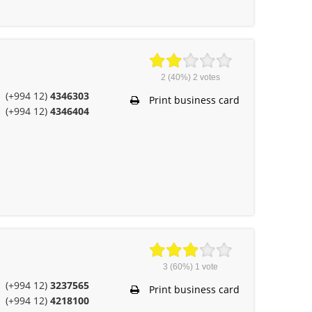
2
(40%)
2
votes
(+994 12)
4346303
Print business card
(+994 12)
4346404
3
(60%)
1
vote
(+994 12)
3237565
Print business card
(+994 12)
4218100