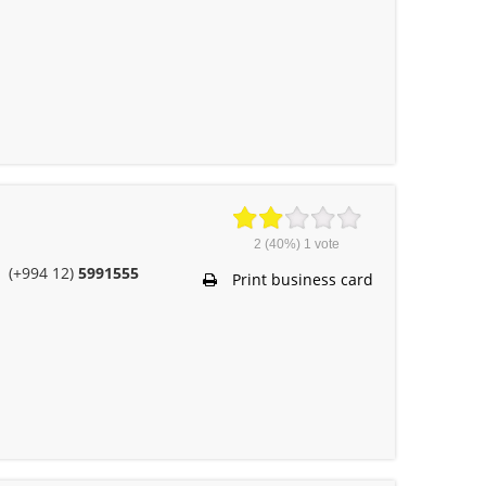
2
(40%)
1
vote
(+994 12)
5991555
Print business card