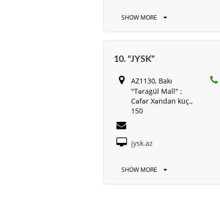
SHOW MORE
10. “JYSK”
AZ1130, Bakı
"Təragül Mall" ;
Cəfər Xəndan küç.,
150
jysk.az
SHOW MORE