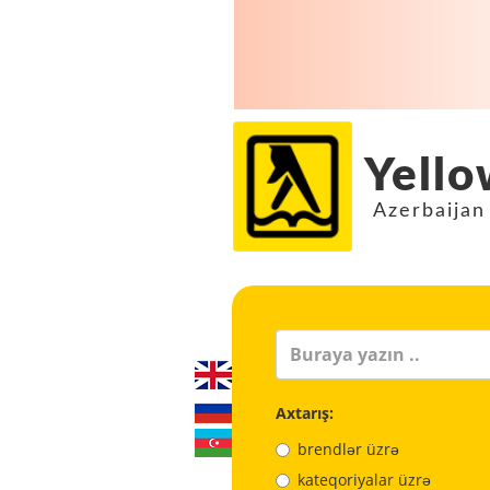
Yello
Azerbaijan
Axtarış:
brendlər üzrə
kateqoriyalar üzrə