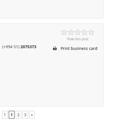
Rate this post
(+994 51)
2075373
Print business card
1
1
2
3
»