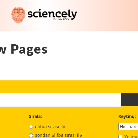
w Pages
Sırala:
Reytinq:
əlifba sırası ilə
sondan əlifba sırası ilə
Yellow