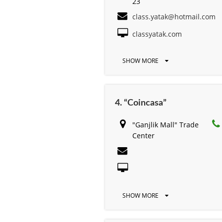
23
class.yatak@hotmail.com
classyatak.com
SHOW MORE
4. “Coincasa”
"Ganjlik Mall" Trade
Center
SHOW MORE