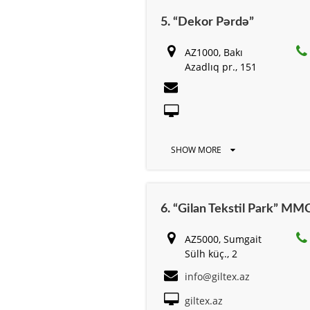
5. “Dekor Pərdə”
AZ1000, Bakı
Azadlıq pr., 151
SHOW MORE
6. “Gilan Tekstil Park” MM
AZ5000, Sumgait
Sülh küç., 2
info@giltex.az
giltex.az