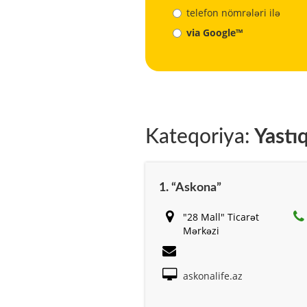
telefon nömrələri ilə
via Google™
Kateqoriya:
Yastıq
1. “Askona”
"28 Mall" Ticarət
Mərkəzi
askonalife.az