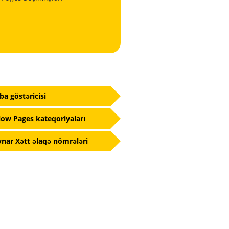
fba göstəricisi
low Pages kateqoriyaları
nar Xətt əlaqə nömrələri