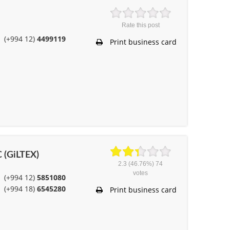
Rate this post
(+994 12)
4499119
Print business card
C (GiLTEX)
2.3
(46.76%)
74
votes
(+994 12)
5851080
(+994 18)
6545280
Print business card