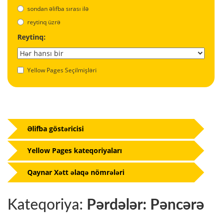
sondan əlifba sırası ilə
reytinq üzrə
Reytinq:
Yellow Pages Seçilmişləri
Əlifba göstəricisi
Yellow Pages kateqoriyaları
Qaynar Xətt əlaqə nömrələri
Kateqoriya:
Pərdələr: Pəncərə