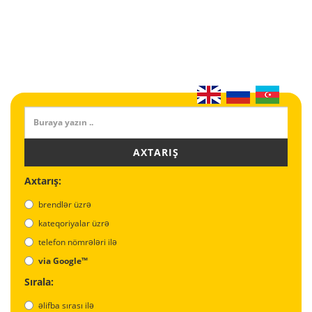
AXTARIŞ
Axtarış:
brendlər üzrə
kateqoriyalar üzrə
telefon nömrələri ilə
via Google™
Sırala:
əlifba sırası ilə