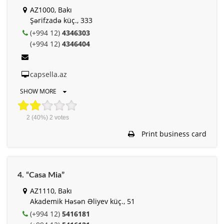
AZ1000, Bakı
Şərifzadə küç., 333
(+994 12)
4346303
(+994 12)
4346404
capsella.az
SHOW MORE
2
(40%)
2
votes
Print business card
4. “Casa Mia”
AZ1110, Bakı
Akademik Həsən Əliyev küç., 51
(+994 12)
5416181