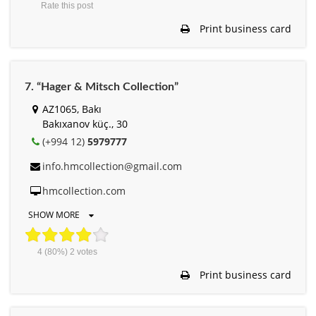
Rate this post
Print business card
7. “Hager & Mitsch Collection”
AZ1065, Bakı
Bakıxanov küç., 30
(+994 12)
5979777
info.hmcollection@gmail.com
hmcollection.com
SHOW MORE
4
(80%)
2
votes
Print business card