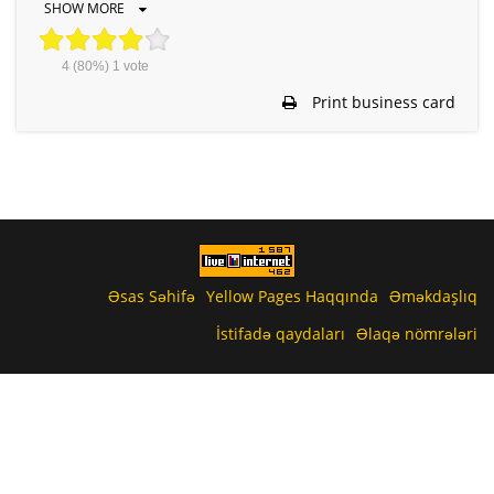
SHOW MORE
4
(80%)
1
vote
Print business card
Əsas Səhifə
Yellow Pages Haqqında
Əməkdaşlıq
İstifadə qaydaları
Əlaqə nömrələri