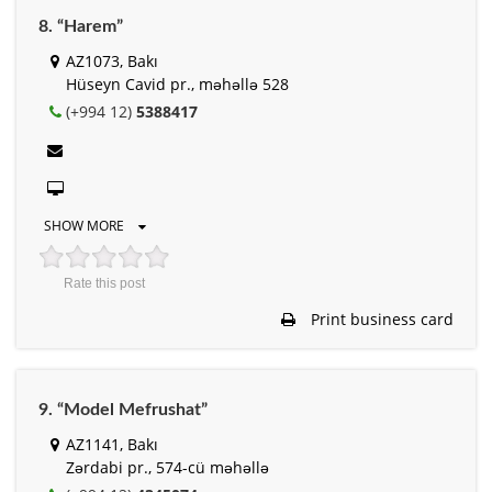
8. “Harem”
AZ1073, Bakı
Hüseyn Cavid pr., məhəllə 528
(+994 12)
5388417
SHOW MORE
Rate this post
Print business card
9. “Model Mefrushat”
AZ1141, Bakı
Zərdabi pr., 574-cü məhəllə