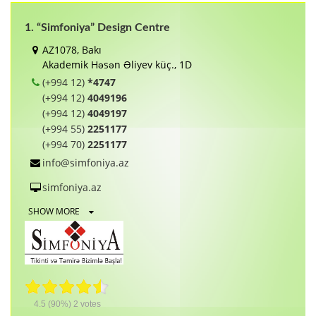
1. “Simfoniya” Design Centre
AZ1078, Bakı
Akademik Həsən Əliyev küç., 1D
(+994 12)
*4747
(+994 12)
4049196
(+994 12)
4049197
(+994 55)
2251177
(+994 70)
2251177
info@simfoniya.az
simfoniya.az
SHOW MORE
4.5
(90%)
2
votes