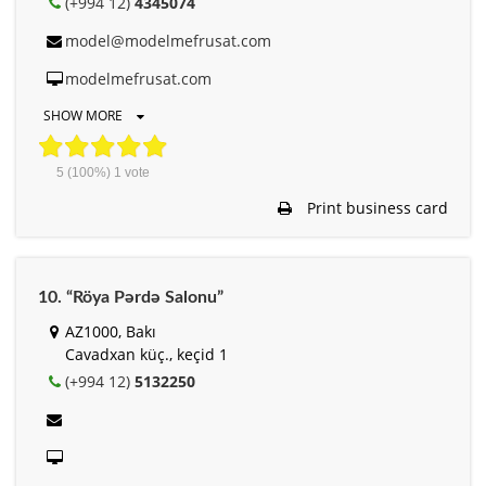
(+994 12)
4345074
model@modelmefrusat.com
modelmefrusat.com
SHOW MORE
5
(100%)
1
vote
Print business card
10. “Röya Pərdə Salonu”
AZ1000, Bakı
Cavadxan küç., keçid 1
(+994 12)
5132250