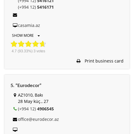
(+994 12)
5416121
(+994 12)
5416171
casamia.az
SHOW MORE
4.7
(93.33%)
3
votes
Print business card
5. “Eurodecor”
AZ1010, Bakı
28 May küç., 27
(+994 12)
4906545
office@eurodecor.az