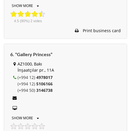
SHOW MORE
4.5
(90%)
2
votes
Print business card
6. “Gallery Princess”
AZ1000, Bakı
İnşaatçılar pr., 11A
(+994 12)
4978017
(+994 12)
5106166
(+994 50)
3146738
SHOW MORE