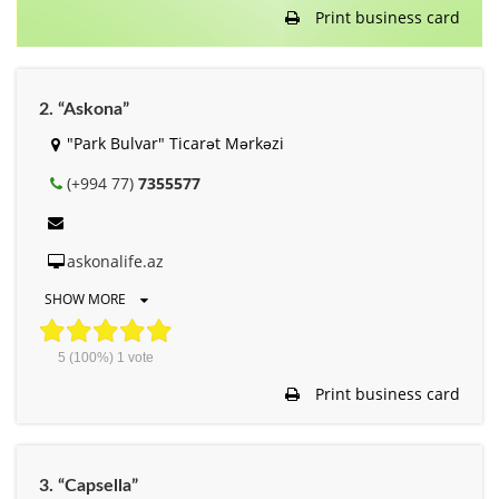
Print business card
2. “Askona”
"Park Bulvar" Ticarət Mərkəzi
(+994 77)
7355577
askonalife.az
SHOW MORE
5
(100%)
1
vote
Print business card
3. “Capsella”