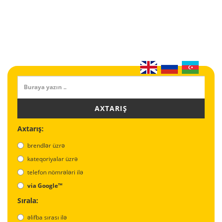
AXTARIŞ
Axtarış:
brendlər üzrə
kateqoriyalar üzrə
telefon nömrələri ilə
via Google™
Sırala:
əlifba sırası ilə