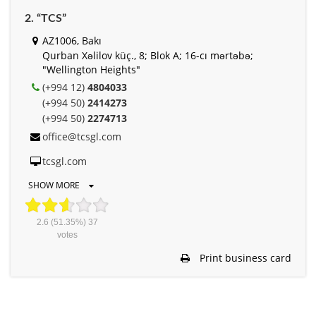
2. “TCS”
AZ1006, Bakı
Qurban Xəlilov küç., 8; Blok A; 16-cı mərtəbə;
"Wellington Heights"
(+994 12)
4804033
(+994 50)
2414273
(+994 50)
2274713
office@tcsgl.com
tcsgl.com
SHOW MORE
2.6
(51.35%)
37
votes
Print business card