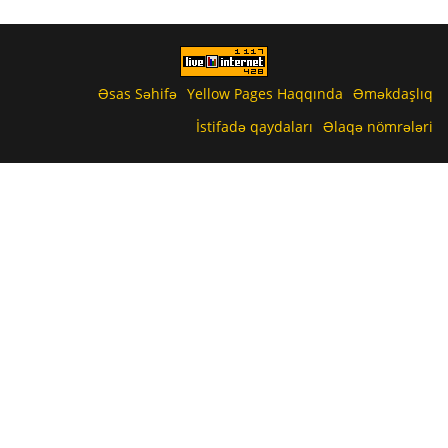
Əsas Səhifə
Yellow Pages Haqqında
Əməkdaşlıq
İstifadə qaydaları
Əlaqə nömrələri