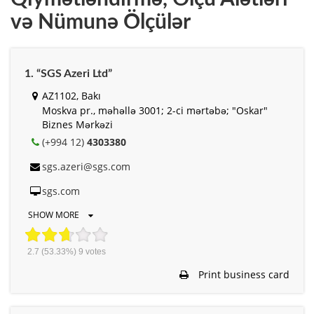
və Nümunə Ölçülər
1. “SGS Azeri Ltd”
AZ1102, Bakı
Moskva pr., məhəllə 3001; 2-ci mərtəbə; "Oskar"
Biznes Mərkəzi
(+994 12)
4303380
sgs.azeri@sgs.com
sgs.com
SHOW MORE
2.7
(53.33%)
9
votes
Print business card