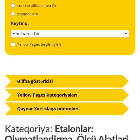
sondan əlifba sırası ilə
reytinq üzrə
Reytinq:
Yellow Pages Seçilmişləri
Əlifba göstəricisi
Yellow Pages kateqoriyaları
Qaynar Xətt əlaqə nömrələri
Kateqoriya:
Etalonlar:
Qiymətləndirmə, Ölçü Alətləri