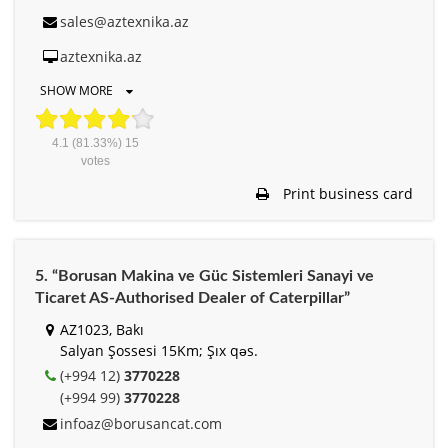
sales@aztexnika.az
aztexnika.az
SHOW MORE
4.1
(81.33%)
15
votes
Print business card
5. “Borusan Makina ve Güc Sistemleri Sanayi ve
Ticaret AS-Authorised Dealer of Caterpillar”
AZ1023, Bakı
Salyan Şossesi 15Km; Şıx qəs.
(+994 12)
3770228
(+994 99)
3770228
infoaz@borusancat.com