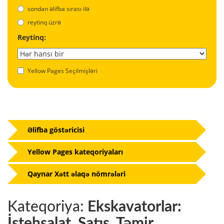
sondan əlifba sırası ilə
reytinq üzrə
Reytinq:
Yellow Pages Seçilmişləri
Əlifba göstəricisi
Yellow Pages kateqoriyaları
Qaynar Xətt əlaqə nömrələri
Kateqoriya:
Ekskavatorlar:
İstehsalat, Satış, Təmir