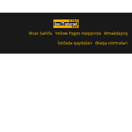
Əsas Səhifə
Yellow Pages Haqqında
Əməkdaşlıq
İstifadə qaydaları
Əlaqə nömrələri