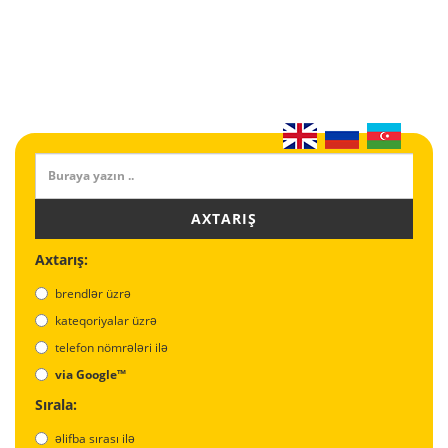
AXTARIŞ
Axtarış:
brendlər üzrə
kateqoriyalar üzrə
telefon nömrələri ilə
via Google™
Sırala:
əlifba sırası ilə