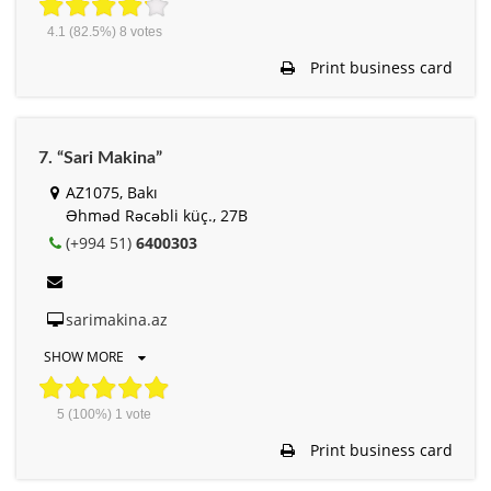
4.1
(82.5%)
8
votes
Print business card
7. “Sari Makina”
AZ1075, Bakı
Əhməd Rəcəbli küç., 27B
(+994 51)
6400303
sarimakina.az
SHOW MORE
5
(100%)
1
vote
Print business card