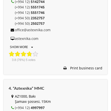
(+994 12)
5142744
(+994 12)
5551745
(+994 12)
5551746
(+994 50)
2352757
(+994 50)
2502757
office@astexnika.com
astexnika.com
SHOW MORE
3.8
(76%)
5
votes
Print business card
4. “Aztexnika” MMC
AZ1000, Bakı
Şamaxı şossesi, 15Km
(+994 12)
4997997