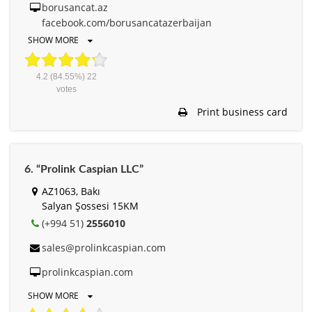
borusancat.az
facebook.com/borusancatazerbaijan
SHOW MORE
4.2
(84.55%)
22
votes
Print business card
6. “Prolink Caspian LLC”
AZ1063, Bakı
Salyan Şossesi 15KM
(+994 51)
2556010
sales@prolinkcaspian.com
prolinkcaspian.com
SHOW MORE