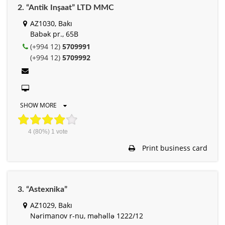
2. “Antik Inşaat” LTD MMC
AZ1030, Bakı
Babək pr., 65B
(+994 12)
5709991
(+994 12)
5709992
SHOW MORE
4
(80%)
1
vote
Print business card
3. “Astexnika”
AZ1029, Bakı
Nərimanov r-nu, məhəllə 1222/12