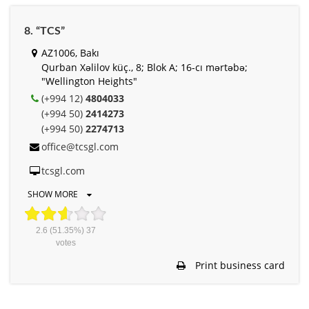
8. “TCS”
AZ1006, Bakı
Qurban Xəlilov küç., 8; Blok A; 16-cı mərtəbə;
"Wellington Heights"
(+994 12)
4804033
(+994 50)
2414273
(+994 50)
2274713
office@tcsgl.com
tcsgl.com
SHOW MORE
2.6
(51.35%)
37
votes
Print business card