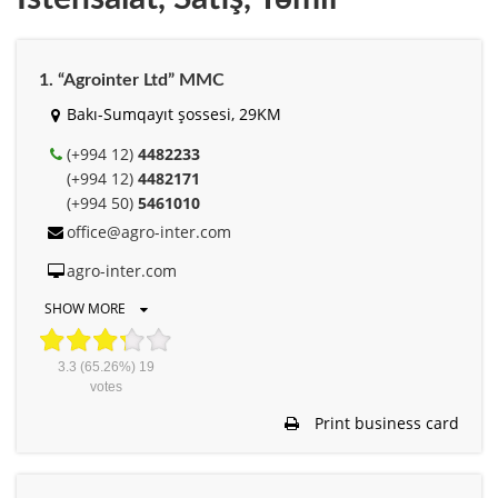
1. “Agrointer Ltd” MMC
Bakı-Sumqayıt şossesi, 29KM
(+994 12)
4482233
(+994 12)
4482171
(+994 50)
5461010
office@agro-inter.com
agro-inter.com
SHOW MORE
3.3
(65.26%)
19
votes
Print business card