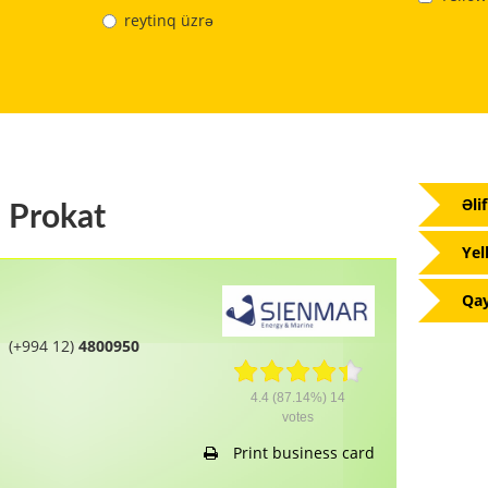
reytinq üzrə
Əli
 Prokat
Yel
Qay
(+994 12)
4800950
4.4
(87.14%)
14
votes
Print business card