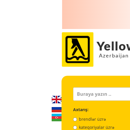
Yello
Azerbaijan
Axtarış:
brendlər üzrə
kateqoriyalar üzrə