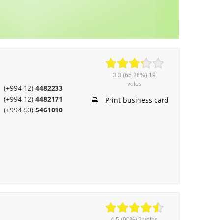
3.3
(65.26%)
19
votes
(+994 12)
4482233
(+994 12)
4482171
Print business card
(+994 50)
5461010
4.5
(90%)
2
votes