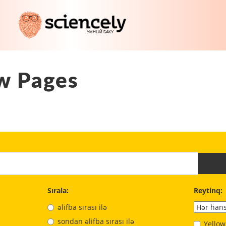
w Pages
Sırala:
Reytinq:
əlifba sırası ilə
sondan əlifba sırası ilə
Yellow