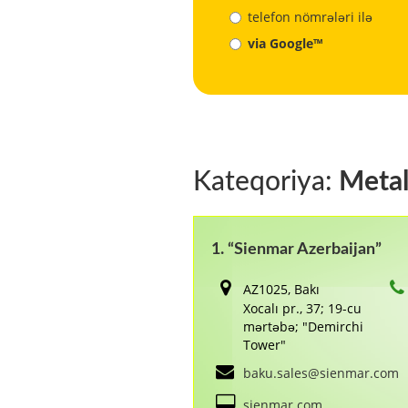
telefon nömrələri ilə
via Google™
Kateqoriya:
Metal
1. “Sienmar Azerbaijan”
AZ1025, Bakı
Xocalı pr., 37; 19-cu
mərtəbə; "Demirchi
Tower"
baku.sales@sienmar.com
sienmar.com