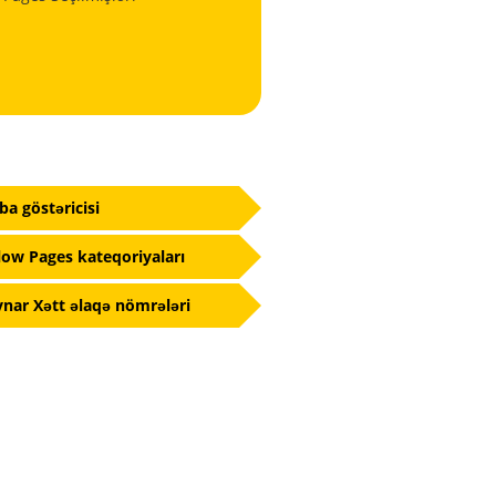
fba göstəricisi
low Pages kateqoriyaları
nar Xətt əlaqə nömrələri