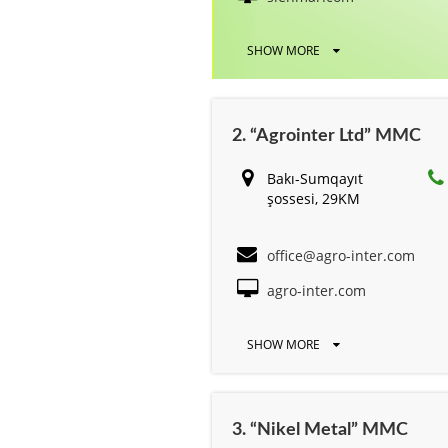
SHOW MORE
2. “Agrointer Ltd” MMC
Bakı-Sumqayıt
şossesi, 29KM
office@agro-inter.com
agro-inter.com
SHOW MORE
3. “Nikel Metal” MMC