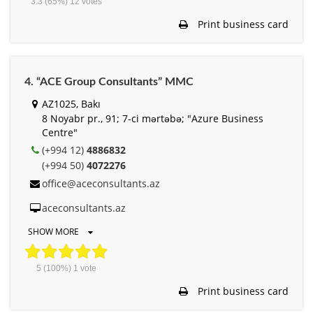
3.3
(65%)
12
votes
Print business card
4. “ACE Group Consultants” MMC
AZ1025, Bakı
8 Noyabr pr., 91; 7-ci mərtəbə; "Azure Business
Centre"
(+994 12)
4886832
(+994 50)
4072276
office@aceconsultants.az
aceconsultants.az
SHOW MORE
5
(100%)
1
vote
Print business card