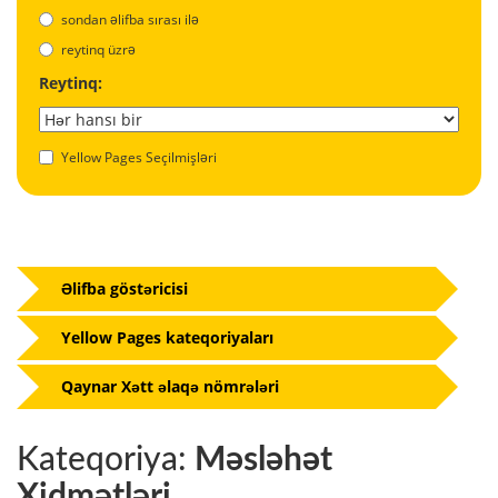
sondan əlifba sırası ilə
reytinq üzrə
Reytinq:
Yellow Pages Seçilmişləri
Əlifba göstəricisi
Yellow Pages kateqoriyaları
Qaynar Xətt əlaqə nömrələri
Kateqoriya:
Məsləhət
Xidmətləri