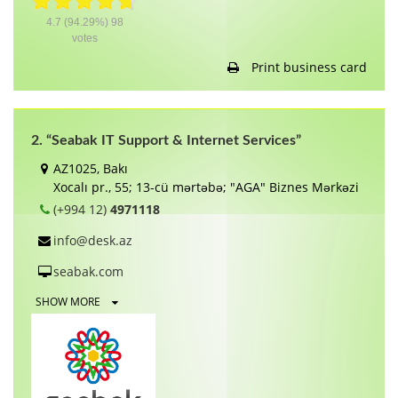
4.7
(94.29%)
98
votes
Print business card
2. “Seabak IT Support & Internet Services”
AZ1025, Bakı
Xocalı pr., 55; 13-cü mərtəbə; "AGA" Biznes Mərkəzi
(+994 12)
4971118
info@desk.az
seabak.com
SHOW MORE