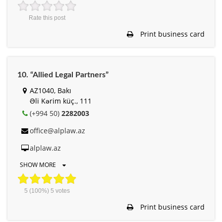
Rate this post
Print business card
10. “Allied Legal Partners”
AZ1040, Bakı
Əli Kərim küç., 111
(+994 50)
2282003
office@alplaw.az
alplaw.az
SHOW MORE
5
(100%)
5
votes
Print business card