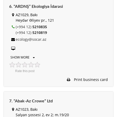
6. “ARDNŞ” Ekologiya İdarəsi
AZ1029, Bakı
Heydər Əliyev pr., 121
(+994 12)
5210835
(+994 12)
5210819
ecology@socar.az
SHOW MORE
Rate this post
Print business card
7. “Abak-Az Crowe” Ltd
AZ1023, Bakı
Salyan şossesi 2, ev 2; m.19/20