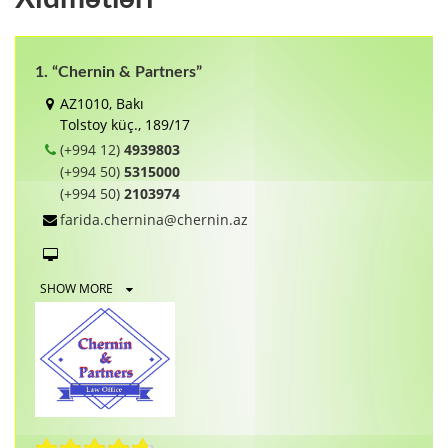
1. “Chernin & Partners”
AZ1010, Bakı
Tolstoy küç., 189/17
(+994 12)
4939803
(+994 50)
5315000
(+994 50)
2103974
farida.chernina@chernin.az
SHOW MORE