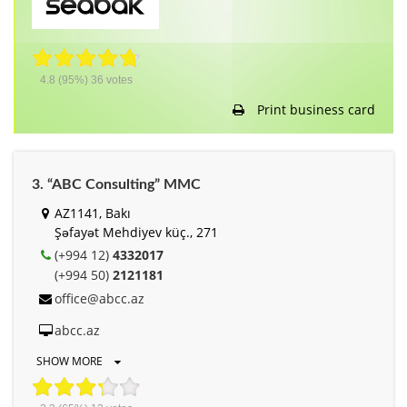
4.8
(95%)
36
votes
Print business card
3. “ABC Consulting” MMC
AZ1141, Bakı
Şəfayət Mehdiyev küç., 271
(+994 12)
4332017
(+994 50)
2121181
office@abcc.az
abcc.az
SHOW MORE