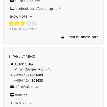
info@abicons.az
facebook.com/Abiconsgroup/
SHOW MORE
3.1
(62.86%)
7
votes
Print business card
9. “Akbis” MMC
AZ1007, Bakı
Mirəli Qaşqay küç., 748
(+994 12)
4801603
(+994 12)
4801633
office@akbis.az
akbis.az
SHOW MORE