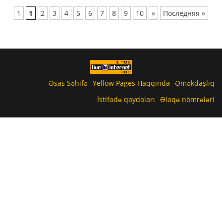
1
1
2
3
4
5
6
7
8
9
10
»
Последняя »
Əsas Səhifə
Yellow Pages Haqqında
Əməkdaşlıq
İstifadə qaydaları
Əlaqə nömrələri