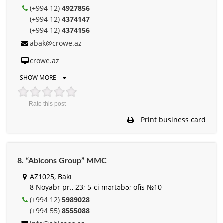
(+994 12)
4927856
(+994 12)
4374147
(+994 12)
4374156
abak@crowe.az
crowe.az
SHOW MORE
Rate this post
Print business card
8. “Abicons Group” MMC
AZ1025, Bakı
8 Noyabr pr., 23; 5-ci mərtəbə; ofis №10
(+994 12)
5989028
(+994 55)
8555088