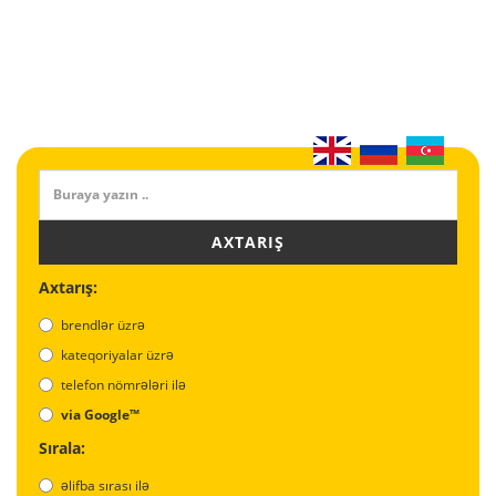
AXTARIŞ
Axtarış:
brendlər üzrə
kateqoriyalar üzrə
telefon nömrələri ilə
via Google™
Sırala:
əlifba sırası ilə