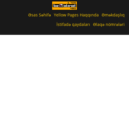
Əsas Səhifə
Yellow Pages Haqqında
Əməkdaşlıq
İstifadə qaydaları
Əlaqə nömrələri