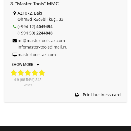
3. “Master Tools” MMC
AZ1072, Bakı
Əhməd Rəcəbli küç., 33
(+994 12)
4049494
(+994 50)
2244848
mt@mastertools-az.com
infomaster-tools@mail.ru
mastertools-az.com
SHOW MORE
4.9
(98.54%)
343
votes
Print business card