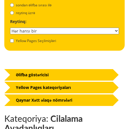
sondan əlifba sırası ilə
reytinq üzrə
Reytinq:
Yellow Pages Seçilmişləri
Əlifba göstəricisi
Yellow Pages kateqoriyaları
Qaynar Xətt əlaqə nömrələri
Kateqoriya:
Cilalama
Avadanlıqları