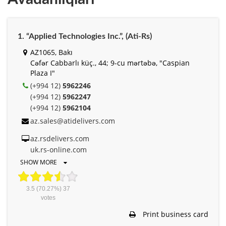
1. “Applied Technologies Inc.”, (Ati-Rs)
AZ1065, Bakı
Cəfər Cabbarlı küç., 44; 9-cu mərtəbə, "Caspian
Plaza I"
(+994 12)
5962246
(+994 12)
5962247
(+994 12)
5962104
az.sales@atidelivers.com
az.rsdelivers.com
uk.rs-online.com
SHOW MORE
3.5
(70.27%)
37
votes
Print business card