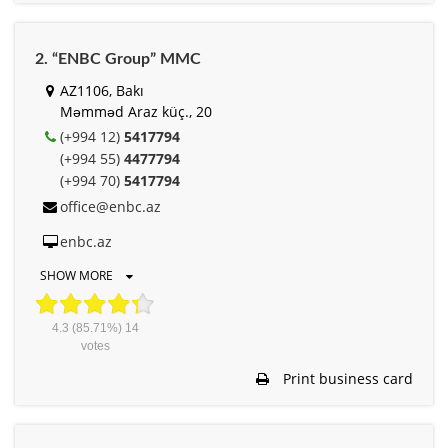
2. “ENBC Group” MMC
AZ1106, Bakı
Məmməd Araz küç., 20
(+994 12)
5417794
(+994 55)
4477794
(+994 70)
5417794
office@enbc.az
enbc.az
SHOW MORE
4.3
(85.71%)
14
votes
Print business card