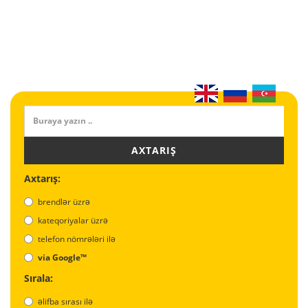
AXTARIŞ
Axtarış:
brendlər üzrə
kateqoriyalar üzrə
telefon nömrələri ilə
via Google™
Sırala:
əlifba sırası ilə