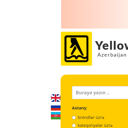
Yello
Azerbaijan
Axtarış:
brendlər üzrə
kateqoriyalar üzrə