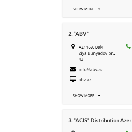
SHOW MORE
2. “ABV”
AZ1169, Bakı
Ziya Bünyadov pr.,
43
info@abv.az
abv.az
SHOW MORE
3. “ACIS” Distribution Az