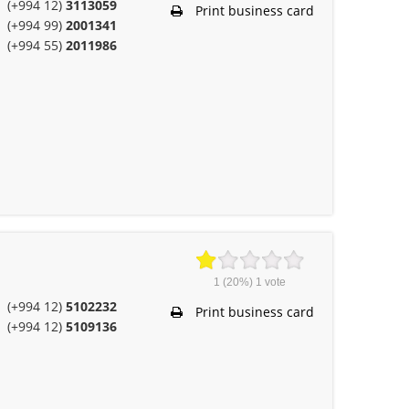
(+994 12)
3113059
Print business card
(+994 99)
2001341
(+994 55)
2011986
1
(20%)
1
vote
(+994 12)
5102232
Print business card
(+994 12)
5109136