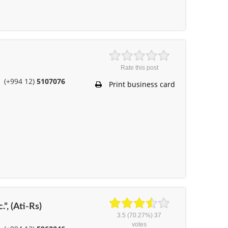
Rate this post
(+994 12)
5107076
Print business card
.”, (Ati-Rs)
3.5
(70.27%)
37
votes