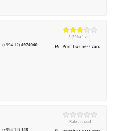
3
(60%)
1
vote
(+994 12)
4974040
Print business card
Rate this post
(+994 12)
143