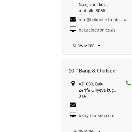
Naxçıvani küç.,
məhəllə 3066
info@bakuelectronics.az
bakuelectronics.az
SHOW MORE
10. “Bang & Olufsen”
AZ1000, Bakı
Zərifə Əliyeva küç.,
31A
bang-olufsen.com
SHOW MORE