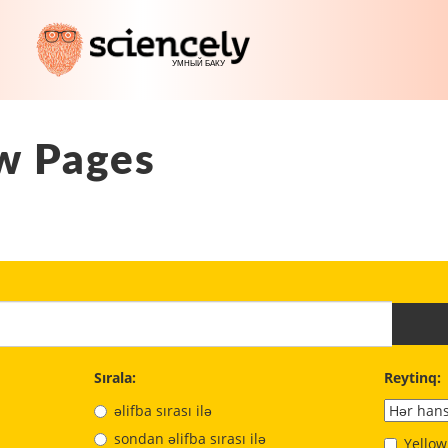
w Pages
Sırala:
Reytinq:
əlifba sırası ilə
sondan əlifba sırası ilə
Yellow