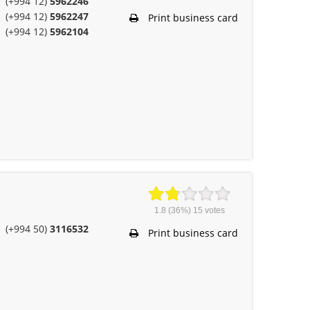
(+994 12)
5962246
(+994 12)
5962247
Print business card
(+994 12)
5962104
1.8
(36%)
15
votes
(+994 50)
3116532
Print business card