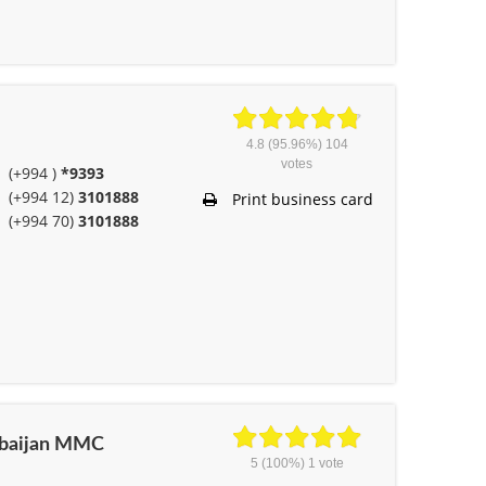
4.8
(95.96%)
104
votes
(+994 )
*9393
(+994 12)
3101888
Print business card
(+994 70)
3101888
erbaijan MMC
5
(100%)
1
vote