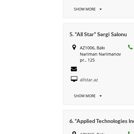
SHOW MORE
5. “All Star” Sərgi Salonu
AZ1006, Bakı
Nəriman Nərimanov
pr., 125
allstar.az
SHOW MORE
6. “Applied Technologies Inc