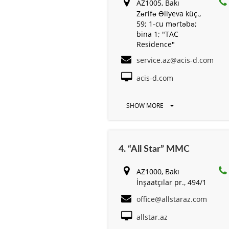
AZ1005, Bakı
Zərifə Əliyeva küç.,
59; 1-cu mərtəbə;
bina 1; "TAC
Residence"
service.az@acis-d.com
acis-d.com
SHOW MORE
4. “All Star” MMC
AZ1000, Bakı
İnşaatçılar pr., 494/1
office@allstaraz.com
allstar.az