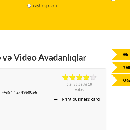
reytinq üzrə
Əli
 və Video Avadanlıqlar
Yel
Qay
3.9
(78.89%)
18
votes
(+994 12)
4960056
Print business card
m