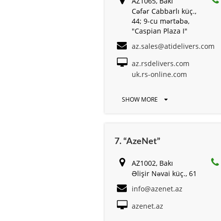
AZ1065, Bakı
Cəfər Cabbarlı küç.,
44; 9-cu mərtəbə,
"Caspian Plaza I"
az.sales@atidelivers.com
az.rsdelivers.com
uk.rs-online.com
SHOW MORE
7. “AzeNet”
AZ1002, Bakı
Əlişir Nəvai küç., 61
info@azenet.az
azenet.az