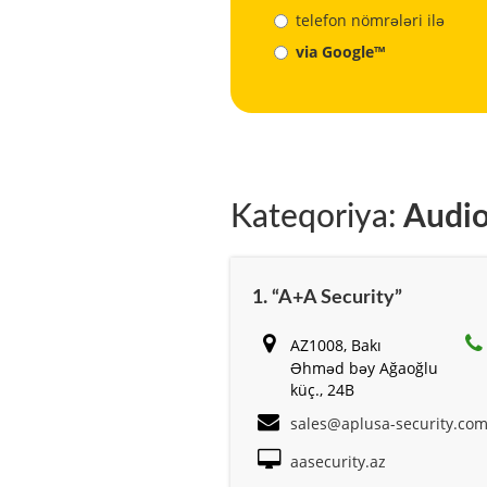
telefon nömrələri ilə
via Google™
Kateqoriya:
Audio
1. “A+A Security”
AZ1008, Bakı
Əhməd bəy Ağaoğlu
küç., 24B
sales@aplusa-security.co
aasecurity.az