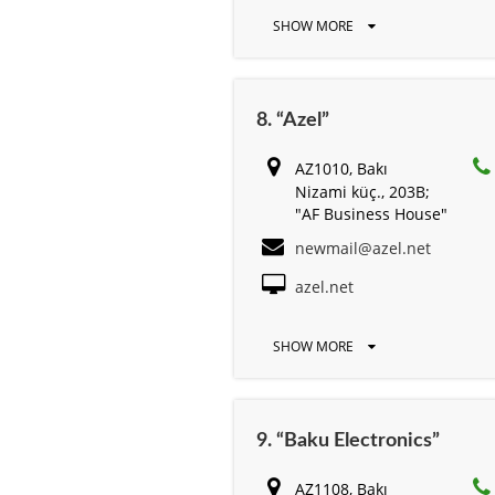
SHOW MORE
8. “Azel”
AZ1010, Bakı
Nizami küç., 203B;
"AF Business House"
newmail@azel.net
azel.net
SHOW MORE
9. “Baku Electronics”
AZ1108, Bakı