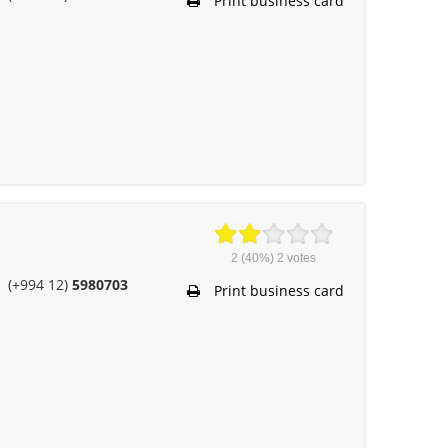
Print business card
2
(40%)
2
votes
(+994 12)
5980703
Print business card