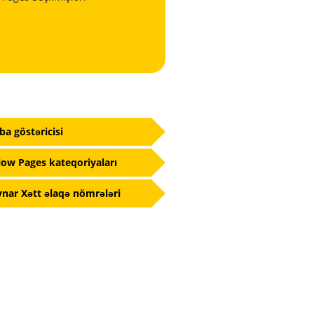
fba göstəricisi
low Pages kateqoriyaları
nar Xətt əlaqə nömrələri