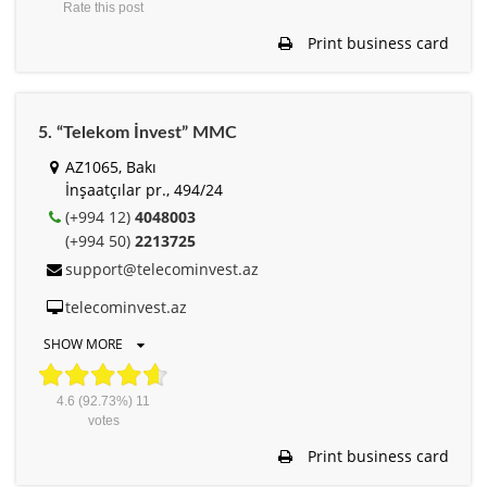
Rate this post
Print business card
5. “Telekom İnvest” MMC
AZ1065, Bakı
İnşaatçılar pr., 494/24
(+994 12)
4048003
(+994 50)
2213725
support@telecominvest.az
telecominvest.az
SHOW MORE
4.6
(92.73%)
11
votes
Print business card