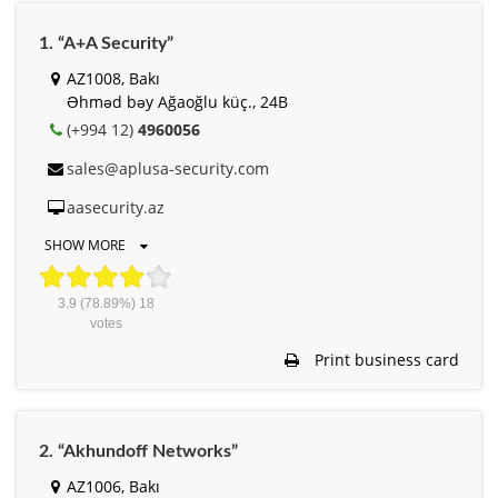
1. “A+A Security”
AZ1008, Bakı
Əhməd bəy Ağaoğlu küç., 24B
(+994 12)
4960056
sales@aplusa-security.com
aasecurity.az
SHOW MORE
3.9
(78.89%)
18
votes
Print business card
2. “Akhundoff Networks”
AZ1006, Bakı