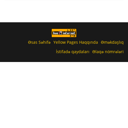
Əsas Səhifə
Yellow Pages Haqqında
Əməkdaşlıq
İstifadə qaydaları
Əlaqə nömrələri