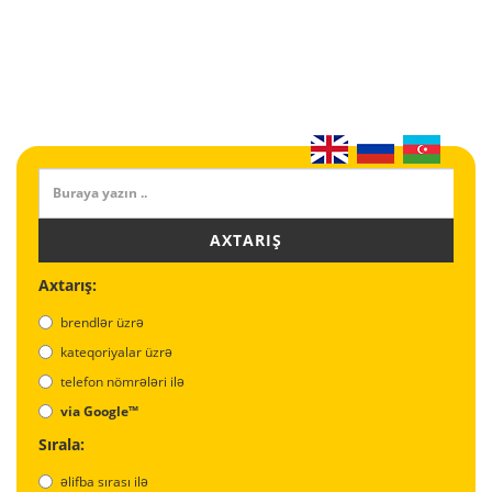
AXTARIŞ
Axtarış:
brendlər üzrə
kateqoriyalar üzrə
telefon nömrələri ilə
via Google™
Sırala:
əlifba sırası ilə