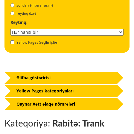
sondan əlifba sırası ilə
reytinq üzrə
Reytinq:
Yellow Pages Seçilmişləri
Əlifba göstəricisi
Yellow Pages kateqoriyaları
Qaynar Xətt əlaqə nömrələri
Kateqoriya:
Rabitə: Trank