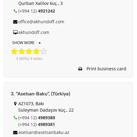
Qurban Xəlilov küç., 3
(+994 12)
4921242
office@akhundoff.com
akhundoff.com
SHOW MORE
4
(80%)
4
votes
Print business card
3. “Aselsan-Baku”, (Türkiyə)
AZ1073, Bakı
Süleyman Dadaşov küç., 22
(+994 12)
4989380
(+994 12)
4989381
aselsan@aselsanbaku.az