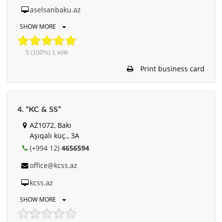
aselsanbaku.az
SHOW MORE
5
(100%)
1
vote
Print business card
4. “KC & SS”
AZ1072, Bakı
Aşıqalı küç., 3A
(+994 12)
4656594
office@kcss.az
kcss.az
SHOW MORE