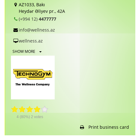
AZ1033, Bakı
Heydər Əliyev pr., 42A
(+994 12)
4477777
info@wellness.az
wellness.az
SHOW MORE
4
(80%)
2
votes
Print business card