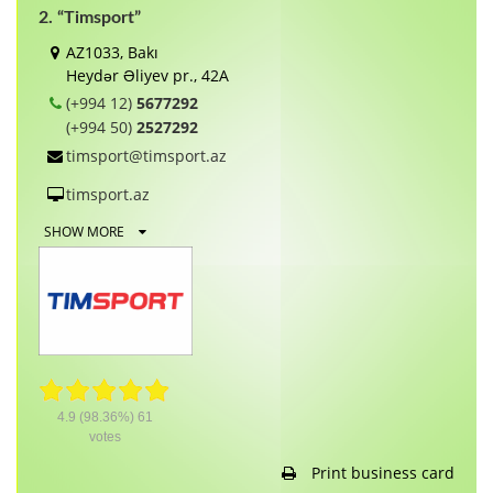
2. “Timsport”
AZ1033, Bakı
Heydər Əliyev pr., 42A
(+994 12)
5677292
(+994 50)
2527292
timsport@timsport.az
timsport.az
SHOW MORE
4.9
(98.36%)
61
votes
Print business card