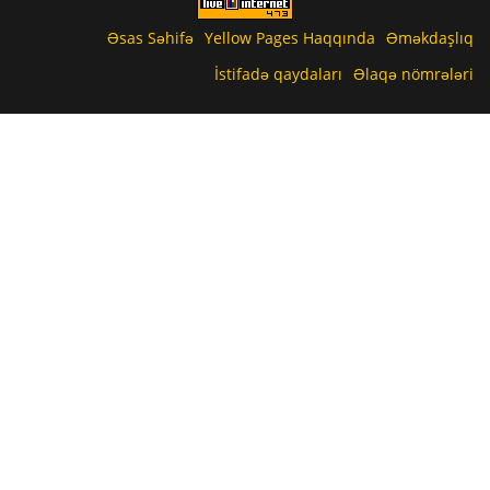
Əsas Səhifə
Yellow Pages Haqqında
Əməkdaşlıq
İstifadə qaydaları
Əlaqə nömrələri