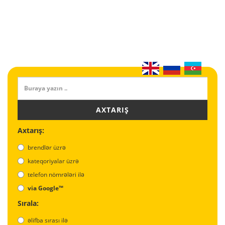
AXTARIŞ
Axtarış:
brendlər üzrə
kateqoriyalar üzrə
telefon nömrələri ilə
via Google™
Sırala:
əlifba sırası ilə