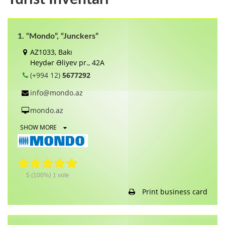
1. “Mondo”, “Junckers”
AZ1033, Bakı
Heydər Əliyev pr., 42А
(+994 12)
5677292
info@mondo.az
mondo.az
SHOW MORE
5
(100%)
1
vote
Print business card