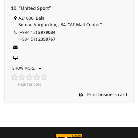
10. “United Sport”
AZ1000, Bakı
Səməd Vurğun küç., 34; "AF Mall Center"
(+994 12)
5979034
(+994 51)
2358767
SHOW MORE
Rate this post
Print business card