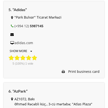
5. “Adidas”
"Park Bulvar" Ticarət Mərkəzi
(+994 12)
5987145
adidas.com
SHOW MORE
5
(100%)
1
vote
Print business card
6. “AzPark”
AZ1072, Bakı
Əhməd Rəcəbli küç., 3-cü mərtəbə; "Atlas Plaza"