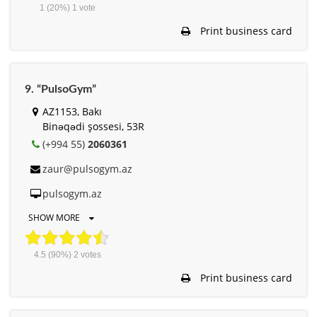
1
(20%)
1
vote
Print business card
9. “PulsoGym”
AZ1153, Bakı
Binəqədi şossesi, 53R
(+994 55)
2060361
zaur@pulsogym.az
pulsogym.az
SHOW MORE
4.5
(90%)
2
votes
Print business card