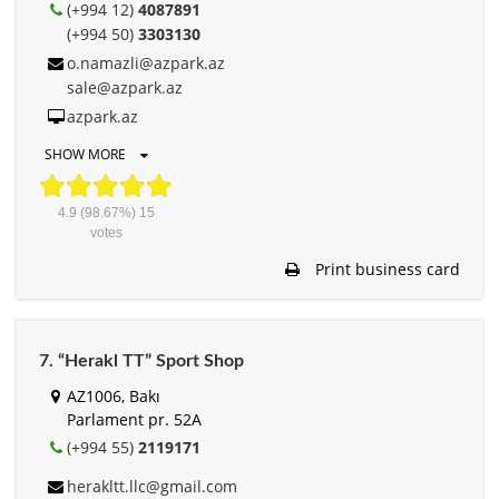
(+994 12)
4087891
(+994 50)
3303130
o.namazli@azpark.az
sale@azpark.az
azpark.az
SHOW MORE
4.9
(98.67%)
15
votes
Print business card
7. “Herakl TT” Sport Shop
AZ1006, Bakı
Parlament pr. 52A
(+994 55)
2119171
herakltt.llc@gmail.com