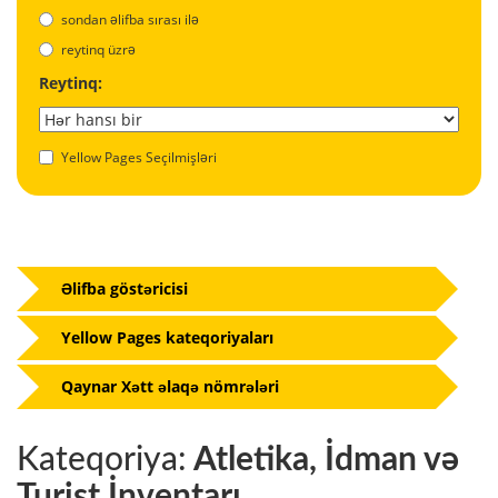
sondan əlifba sırası ilə
reytinq üzrə
Reytinq:
Yellow Pages Seçilmişləri
Əlifba göstəricisi
Yellow Pages kateqoriyaları
Qaynar Xətt əlaqə nömrələri
Kateqoriya:
Atletika, İdman və
Turist İnventarı