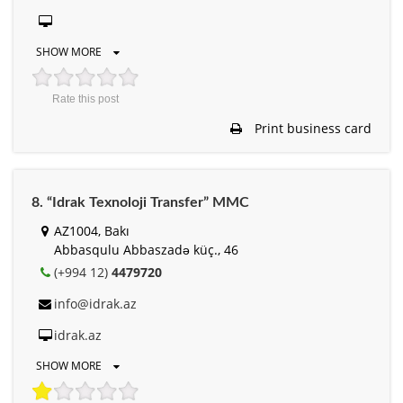
SHOW MORE
Rate this post
Print business card
8. “Idrak Texnoloji Transfer” MMC
AZ1004, Bakı
Abbasqulu Abbaszadə küç., 46
(+994 12)
4479720
info@idrak.az
idrak.az
SHOW MORE