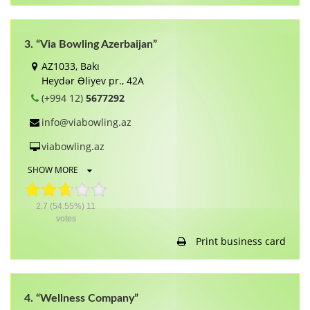
3. “Via Bowling Azerbaijan”
AZ1033, Bakı
Heydər Əliyev pr., 42A
(+994 12)
5677292
info@viabowling.az
viabowling.az
SHOW MORE
2.7
(54.55%)
11
votes
Print business card
4. “Wellness Company”