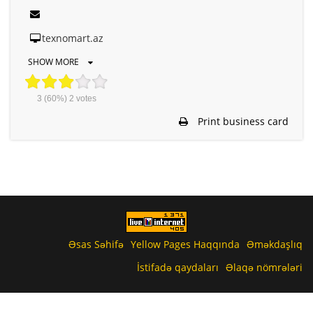
texnomart.az
SHOW MORE
3
(60%)
2
votes
Print business card
Əsas Səhifə
Yellow Pages Haqqında
Əməkdaşlıq
İstifadə qaydaları
Əlaqə nömrələri