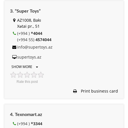
3. “Super Toys”
AZ1008, Bakı
Xətai pr., 51
(+994 )
*4044
(+994 55)
4574044
info@supertoys.az
supertoys.az
SHOW MORE
Rate this post
Print business card
4. Texnomart.az
(+994 )
*3344