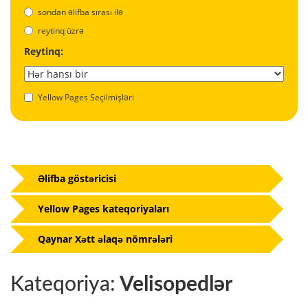
sondan əlifba sırası ilə
reytinq üzrə
Reytinq:
Yellow Pages Seçilmişləri
Əlifba göstəricisi
Yellow Pages kateqoriyaları
Qaynar Xətt əlaqə nömrələri
Kateqoriya:
Velisopedlər