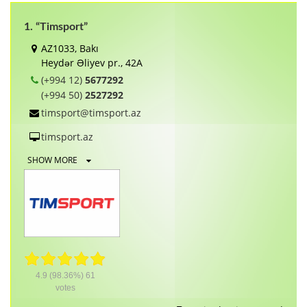
1. “Timsport”
AZ1033, Bakı
Heydər Əliyev pr., 42A
(+994 12)
5677292
(+994 50)
2527292
timsport@timsport.az
timsport.az
SHOW MORE
4.9
(98.36%)
61
votes