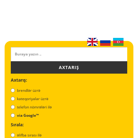
AXTARIŞ
Axtarış:
brendlər üzrə
kateqoriyalar üzrə
telefon nömrələri ilə
via Google™
Sırala:
əlifba sırası ilə