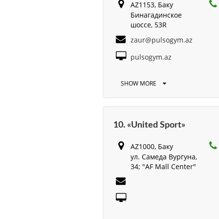
AZ1153, Баку
Бинагадинское
шоссе, 53R
zaur@pulsogym.az
pulsogym.az
SHOW MORE
10. «United Sport»
AZ1000, Баку
ул. Самеда Вургуна,
34; "AF Mall Center"