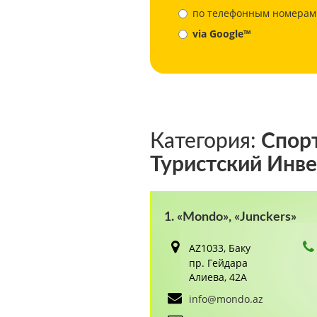
по телефонным номерам
via Google™
Категория:
Спорт
Туристский Инв
1. «Mondo», «Junckers»
AZ1033, Баку
пр. Гейдара
Алиева, 42А
info@mondo.az