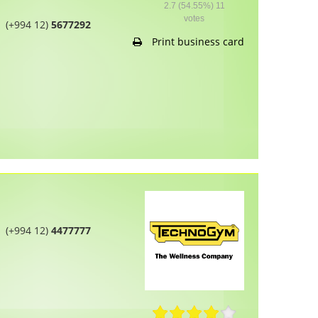
2.7
(54.55%)
11
votes
(+994 12)
5677292
Print business card
(+994 12)
4477777