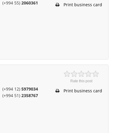
(+994 55)
2060361
Print business card
Rate this post
(+994 12)
5979034
Print business card
(+994 51)
2358767