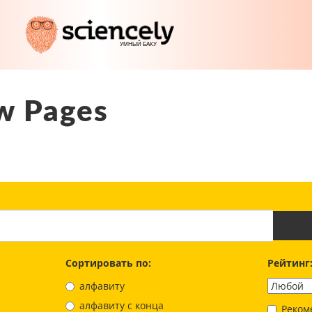
w Pages
Сортировать по:
Рейтинг
алфавиту
aлфавиту с конца
Реком