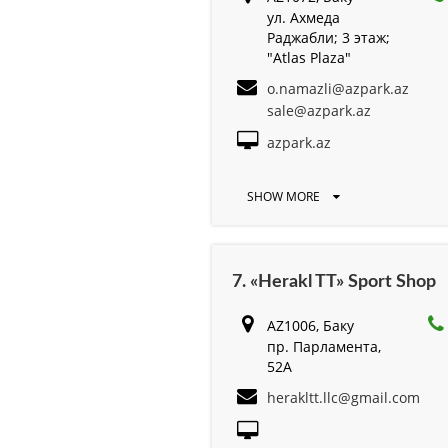
ул. Ахмеда
Раджабли; 3 этаж;
"Atlas Plaza"
o.namazli@azpark.az
sale@azpark.az
azpark.az
SHOW MORE
7. «Herakl TT» Sport Shop
AZ1006, Баку
пр. Парламента,
52A
herakltt.llc@gmail.com