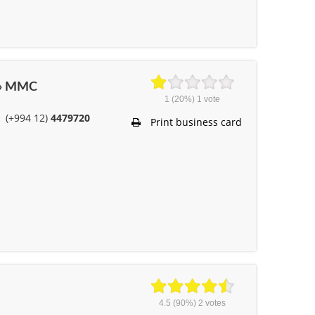
er» MMC
1
(20%)
1
vote
(+994 12)
4479720
Print business card
4.5
(90%)
2
votes