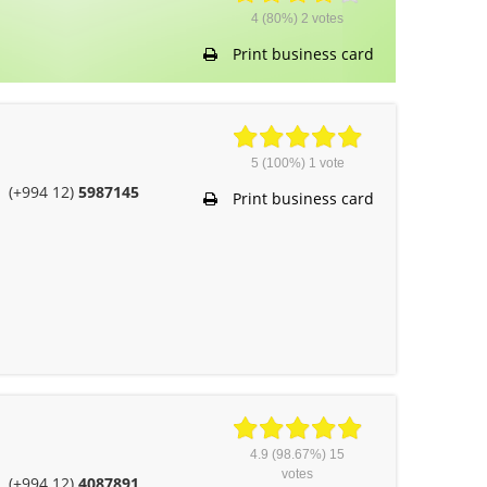
4
(80%)
2
votes
Print business card
5
(100%)
1
vote
(+994 12)
5987145
Print business card
4.9
(98.67%)
15
votes
(+994 12)
4087891