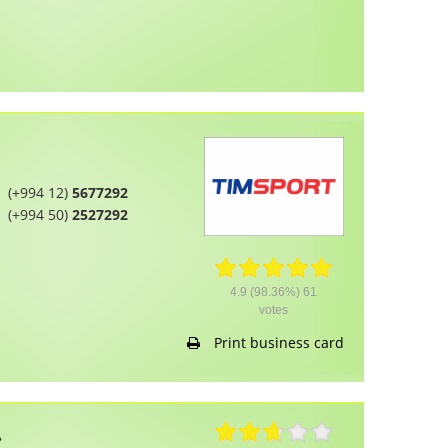
(+994 12)
5677292
(+994 50)
2527292
4.9
(98.36%)
61
votes
Print business card
»