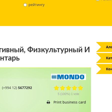
рейтингу
Ал
ивный, Физкультурный И
ентарь
Кат
Ко
(+994 12)
5677292
5
(100%)
1
vote
Print business card