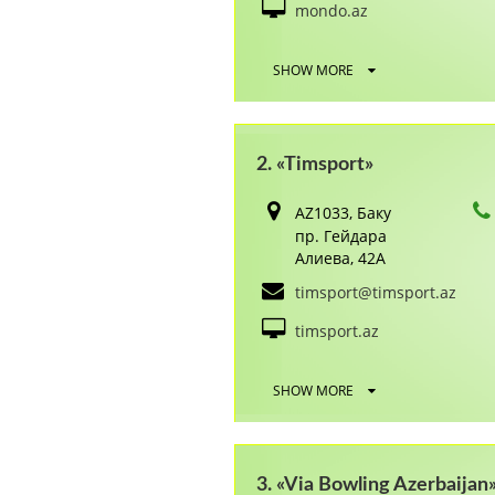
mondo.az
SHOW MORE
2. «Timsport»
AZ1033, Баку
пр. Гейдара
Алиева, 42А
timsport@timsport.az
timsport.az
SHOW MORE
3. «Via Bowling Azerbaijan