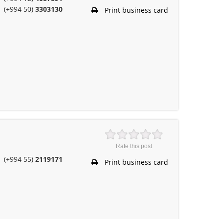
(+994 50)
3303130
Print business card
Rate this post
(+994 55)
2119171
Print business card