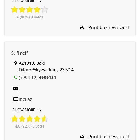
SHOW MORE
4
(80%)
3
votes
Print business card
5. “Inci”
AZ1010, Bakı
Dilarə Əliyeva küç., 237/14
(+994 12)
4939131
inci.az
SHOW MORE
4.6
(92%)
5
votes
Print business card