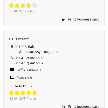
4
(80%)
12
votes
Print business card
10. “Ofisait”
AZ1007, Bakı
Ceyhun Hacıbəyli küç., 25/10
(+994 12)
4416809
(+994 12)
4416682
inci@ofisait.com
ofisait.com
SHOW MORE
4.7
(94.29%)
7
votes
Print business card