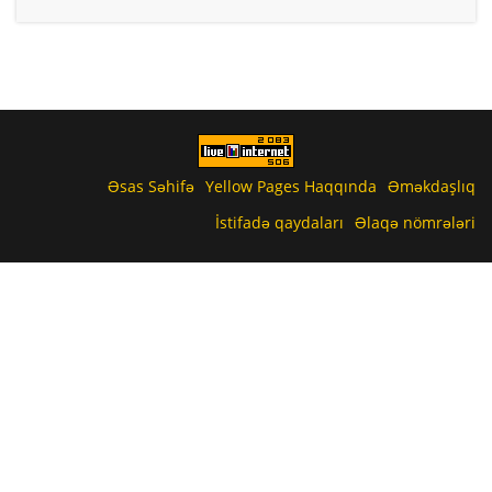
Əsas Səhifə
Yellow Pages Haqqında
Əməkdaşlıq
İstifadə qaydaları
Əlaqə nömrələri