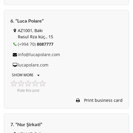
6. “Luca Polare”
AZ1001, Bakı
Rəsul Rza küç., 15
(+994 70)
8087777
info@lucapolare.com
lucapolare.com
SHOW MORE
Rate this post
Print business card
7. “Nur Şirkəti”