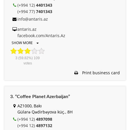
(+994 12)
4401343
(+994 77)
7401343
info@antaris.az
antaris.az
facebook.com/Antaris.Az
SHOW MORE
3
(59.82%)
109
votes
Print business card
3. “Coffee Planet Azerbaijan”
AZ1000, Bakı
Gülarə Qədirbəyova küç., 8H
(+994 12)
4897098
(+994 12)
4897132