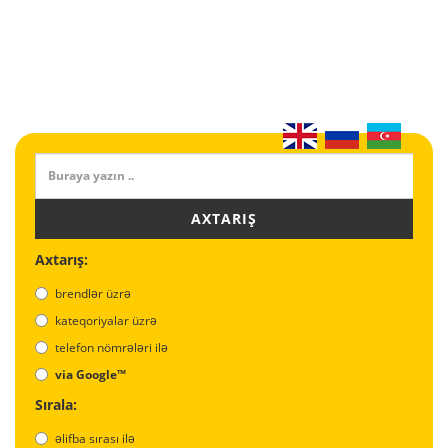
AXTARIŞ
Axtarış:
brendlər üzrə
kateqoriyalar üzrə
telefon nömrələri ilə
via Google™
Sırala:
əlifba sırası ilə