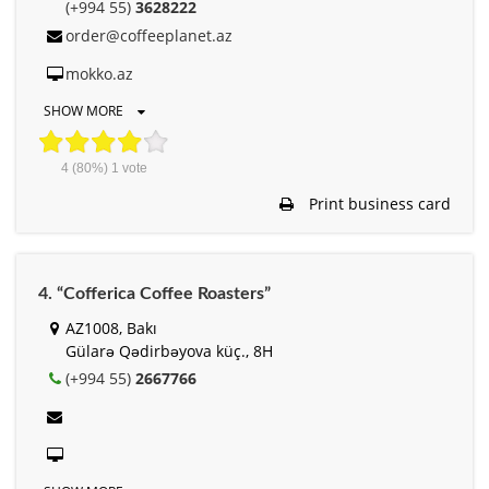
(+994 55)
3628222
order@coffeeplanet.az
mokko.az
SHOW MORE
4
(80%)
1
vote
Print business card
4. “Cofferica Coffee Roasters”
AZ1008, Bakı
Gülarə Qədirbəyova küç., 8H
(+994 55)
2667766