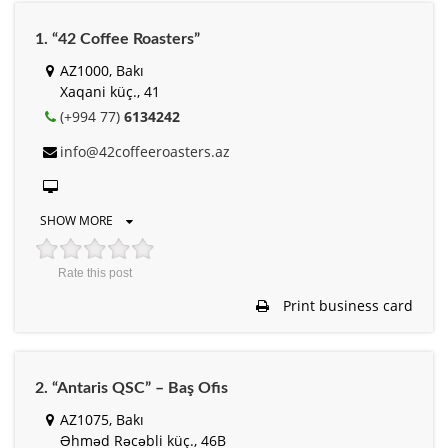
1. “42 Coffee Roasters”
AZ1000, Bakı
Xaqani küç., 41
(+994 77)
6134242
info@42coffeeroasters.az
SHOW MORE
Rate this post
Print business card
2. “Antaris QSC” – Baş Ofis
AZ1075, Bakı
Əhməd Rəcəbli küç., 46B