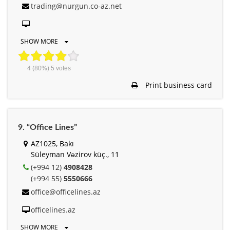
trading@nurgun.co-az.net
SHOW MORE
4
(80%)
5
votes
Print business card
9. “Office Lines”
AZ1025, Bakı
Süleyman Vəzirov küç., 11
(+994 12)
4908428
(+994 55)
5550666
office@officelines.az
officelines.az
SHOW MORE