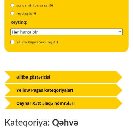
sondan əlifba sırası ilə
reytinq üzrə
Reytinq:
Yellow Pages Seçilmişləri
Əlifba göstəricisi
Yellow Pages kateqoriyaları
Qaynar Xətt əlaqə nömrələri
Kateqoriya:
Qəhvə