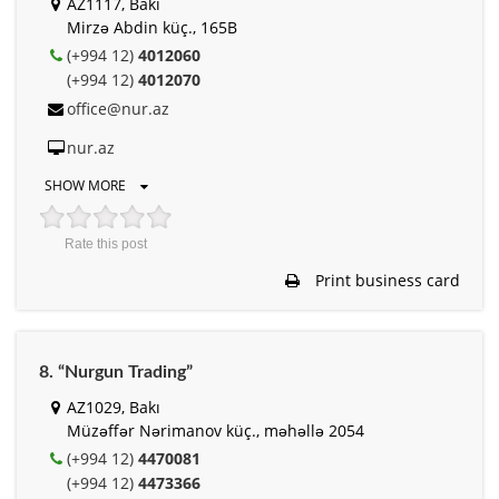
AZ1117, Bakı
Mirzə Abdin küç., 165B
(+994 12)
4012060
(+994 12)
4012070
office@nur.az
nur.az
SHOW MORE
Rate this post
Print business card
8. “Nurgun Trading”
AZ1029, Bakı
Müzəffər Nərimanov küç., məhəllə 2054
(+994 12)
4470081
(+994 12)
4473366