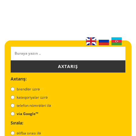
AXTARIŞ
Axtarış:
brendlər üzrə
kateqoriyalar üzrə
telefon nömrələri ilə
via Google™
Sırala:
əlifba sırası ilə