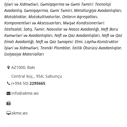
İşləri və Xidmətləri
,
Gəmiqayırma və Gəmi Təmiri: Texnoloji
Avadanlıq
,
Gəmiqayırma, Gəmi Təmiri
,
Metallurgiya Avadanlıqları
,
Motobloklar, Motokultivatorlar, Onların Aqreqatları,
Komponentləri və Aksessuarları
,
Məişət Kondisionerləri:
İstehsalat, Satış, Təmir
,
Nasoslar və Nasos Avadanlığı
,
Neft Boru
Kəmərləri və Avadanlıqları
,
Neft və Qaz Avadanlıqları
,
Neft və Qaz
Emalı Avadanlığı
,
Neft və Qaz Sənayesi: Elmi, Layihə-Konstruktor
İşləri və Xidmətləri
,
Texniki Plomblar
,
İstilik Ötürücü Avadanlıqlar
,
İzolyasiya Materialları
AZ1000, Bakı
Central küç., 95A; Sabunçu
(+994 50)
2295665
info@akme.ws
akme.ws