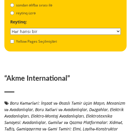
sondan əlifba sırası ilə
reytinq üzrə
Reytinq:
Yellow Pages Seçilmişləri
“Akme International”
Boru Kəmərləri: İnşaat və Əsaslı Təmir üçün Maşın, Mexanizm
və Avadanlıqlar
,
Boru Xətləri və Avadanlıqlar
,
Dəzgahlar
,
Elektrik
Avadanlıqları
,
Elektro-Montaj Avadanlıqları
,
Elektrotexnika
Sənayesi: Avadanlıqlar
,
Gəmilər və Qazma Platformalar: Xidmət,
Təftiş
,
Gəmiqayırma və Gəmi Təmiri: Elmi, Layihə-Konstruktor