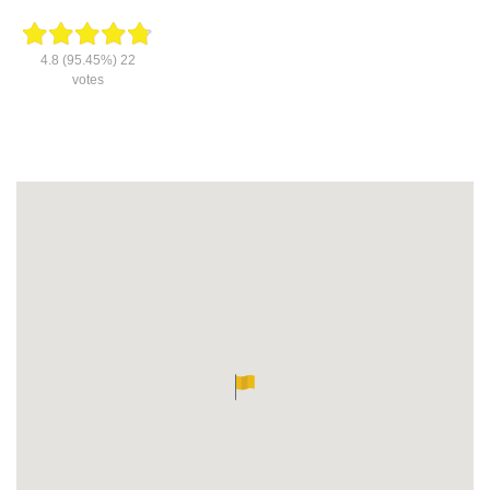
4.8
(95.45%)
22
votes