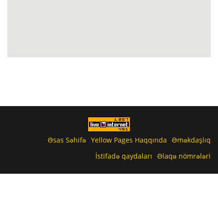
Əsas Səhifə
Yellow Pages Haqqında
Əməkdaşlıq
İstifadə qaydaları
Əlaqə nömrələri