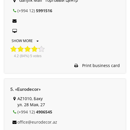
"Ganjlik Mall" Торговый Центр
(+994 12)
5991516
SHOW MORE
4.2
(84%)
5
votes
Print business card
5. «Eurodecor»
AZ1010, Баку
ул. 28 Мая, 27
(+994 12)
4906545
office@eurodecor.az