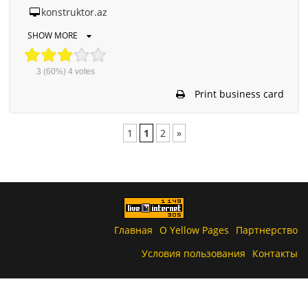
konstruktor.az
SHOW MORE
3
(60%)
4
votes
Print business card
1
1
2
»
Главная
О Yellow Pages
Партнерство
Условия пользования
Контакты