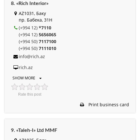
8. «Rich Interior»
AZ1031, Баку
пр. Бабека, 31H
(+994 12)
*7110
(+994 12)
5656065
(+994 50)
7117100
(+994 50)
7111010
info@rich.az
rich.az
SHOW MORE
Rate this post
Print business card
9. «Taleh-I» Ltd MMF