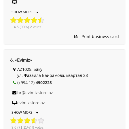
SHOW MORE
4.5
(90%)
2
votes
Print business card
6. «Evimiz»
AZ1025, Баку
ул. Фазаила Байрамова, квартал 28
(+994 12)
4902225
hr@evimizstore.az
evimizstore.az
SHOW MORE
3.6
(71.11%)
9
votes