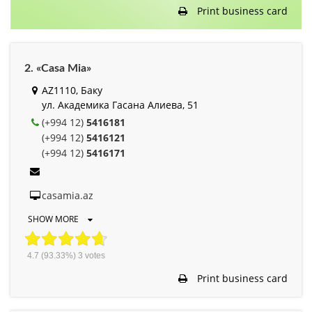
Print business card
2. «Casa Mia»
AZ1110, Баку
ул. Академика Гасана Алиева, 51
(+994 12)
5416181
(+994 12)
5416121
(+994 12)
5416171
casamia.az
SHOW MORE
4.7
(93.33%)
3
votes
Print business card