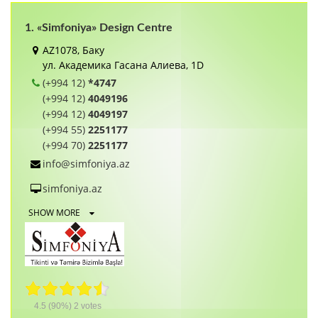
1. «Simfoniya» Design Centre
AZ1078, Баку
ул. Академика Гасана Алиева, 1D
(+994 12)
*4747
(+994 12)
4049196
(+994 12)
4049197
(+994 55)
2251177
(+994 70)
2251177
info@simfoniya.az
simfoniya.az
SHOW MORE
4.5
(90%)
2
votes