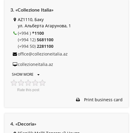
3. «Collezione Italia»
AZ1110, Баку
ул. Альберта Агарунова, 1
(+994 )
*1100
(+994 12)
5681100
(+994 50)
2281100
office@collezioneitalia.az
collezioneitalia.az
SHOW MORE
Rate this post
Print business card
4. «Decoria»