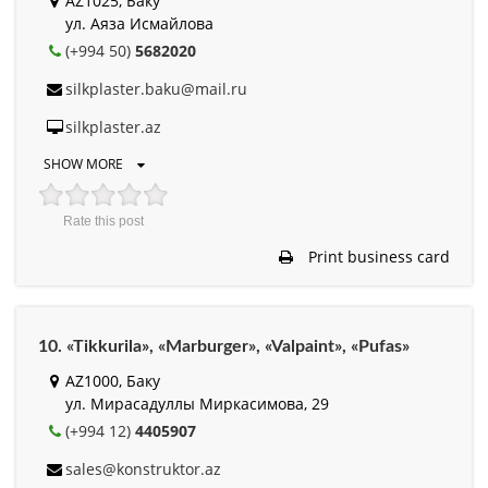
AZ1025, Баку
ул. Аяза Исмайлова
(+994 50)
5682020
silkplaster.baku@mail.ru
silkplaster.az
SHOW MORE
Rate this post
Print business card
10. «Tikkurila», «Marburger», «Valpaint», «Pufas»
AZ1000, Баку
ул. Мирасадуллы Миркасимова, 29
(+994 12)
4405907
sales@konstruktor.az