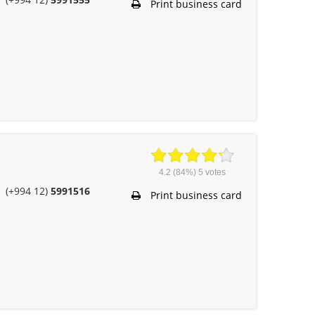
Print business card
4.2
(84%)
5
votes
(+994 12)
5991516
Print business card