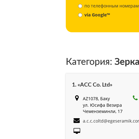
по телефонным номерам
via Google™
Категория:
Зерк
1. «ACC Co. Ltd»
AZ1078, Баку
ул. Юсифа Везира
Чеменземинли, 17
a.c.c.coltd@egeseramik.c