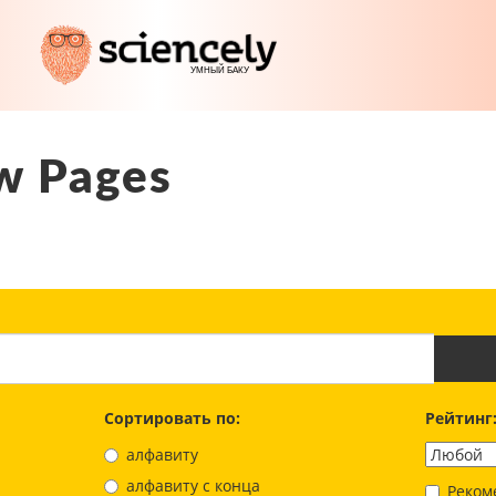
w Pages
Сортировать по:
Рейтинг
алфавиту
aлфавиту с конца
Реком