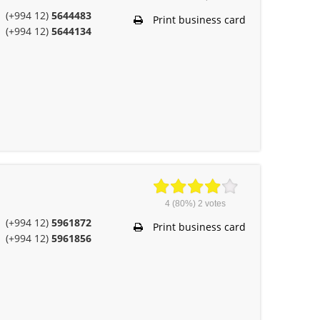
(+994 12)
5644483
Print business card
(+994 12)
5644134
4
(80%)
2
votes
(+994 12)
5961872
Print business card
(+994 12)
5961856