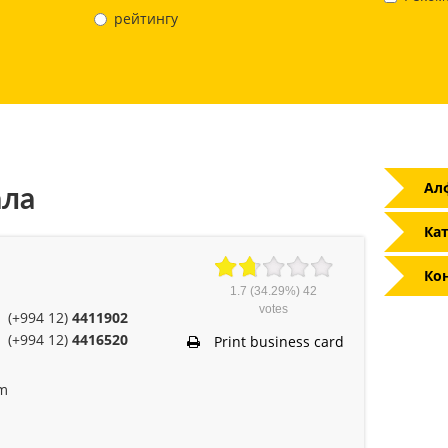
рейтингу
Ал
ала
Кат
Ко
1.7
(34.29%)
42
votes
(+994 12)
4411902
(+994 12)
4416520
Print business card
om