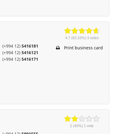
4.7
(93.33%)
3
votes
(+994 12)
5416181
Print business card
(+994 12)
5416121
(+994 12)
5416171
2
(40%)
1
vote
(+994 12)
5991555