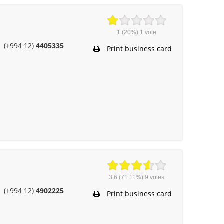
1
(20%)
1
vote
(+994 12)
4405335
Print business card
3.6
(71.11%)
9
votes
(+994 12)
4902225
Print business card