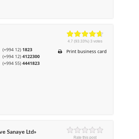
4.7
(93.33%)
3
votes
(+994 12)
1823
Print business card
(+994 12)
4122300
(+994 55)
4441823
 ve Sanaye Ltd»
Rate this post