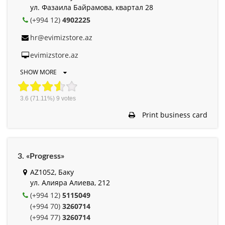
ул. Фазаила Байрамова, квартал 28
(+994 12)
4902225
hr@evimizstore.az
evimizstore.az
SHOW MORE
3.6
(71.11%)
9
votes
Print business card
3. «Progress»
AZ1052, Баку
ул. Алияра Алиева, 212
(+994 12)
5115049
(+994 70)
3260714
(+994 77)
3260714