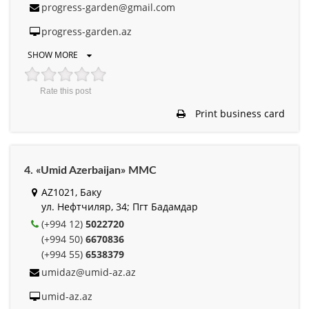
progress-garden@gmail.com
progress-garden.az
SHOW MORE
Rate this post
Print business card
4. «Umid Azerbaijan» MMC
AZ1021, Баку
ул. Нефтчиляр, 34; Пгт Бадамдар
(+994 12)
5022720
(+994 50)
6670836
(+994 55)
6538379
umidaz@umid-az.az
umid-az.az