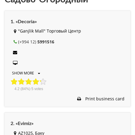
1. «Decoria»
"Ganjlik Mall" Торговый Центр
(+994 12)
5991516
SHOW MORE
4.2
(84%)
5
votes
Print business card
2. «Evimiz»
AZ1025, Баку