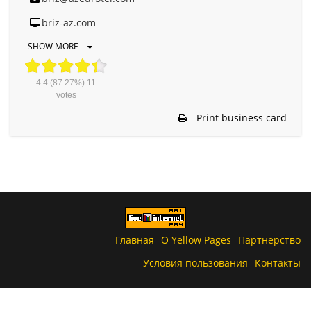
briz-az.com
SHOW MORE
4.4
(87.27%)
11
votes
Print business card
Главная
О Yellow Pages
Партнерство
Условия пользования
Контакты