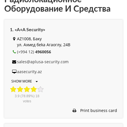
Оборудование И Средства
1. «A+A Security»
AZ1008, Баку
ул. Ахмед беkа Агаоглу, 24В
(+994 12)
4960056
sales@aplusa-security.com
aasecurity.az
SHOW MORE
3.9
(78.89%)
18
votes
Print business card