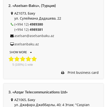
2. «Aselsan-Baku», (Турция)
AZ1073, Баку
ул. Сулеймана Дадашева, 22
(+994 12)
4989380
(+994 12)
4989381
aselsan@aselsanbaku.az
aselsanbaku.az
SHOW MORE
5
(100%)
1
vote
Print business card
3. «Azqar Telecommunications Ltd»
AZ1065, Баку
ул. Джафара Джаббарлы, 40; 4 Этаж; "Caspian