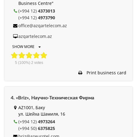
Business Centre"
(+994 12)
4373013
(+994 12)
4973790
office@azqartelecom.az
azqartelecom.az
SHOW MORE
5
(100%)
2
votes
Print business card
4. «Briz», Научно-Техническая Фирма
AZ1001, Баку
ул. Шейха Шамиля, 16
(+994 12)
4973264
(+994 50)
6375825
briz@azeurotel.com