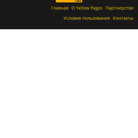
Главная
О Yellow Pages
Партнерство
Условия пользования
Контакты