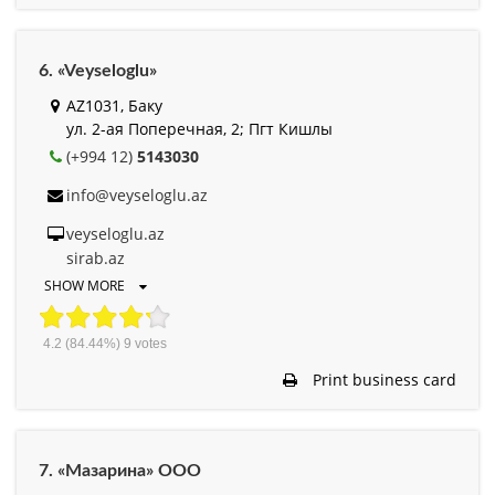
6. «Veyseloglu»
AZ1031, Баку
ул. 2-ая Поперечная, 2; Пгт Кишлы
(+994 12)
5143030
info@veyseloglu.az
veyseloglu.az
sirab.az
SHOW MORE
4.2
(84.44%)
9
votes
Print business card
7. «Мазарина» ООО