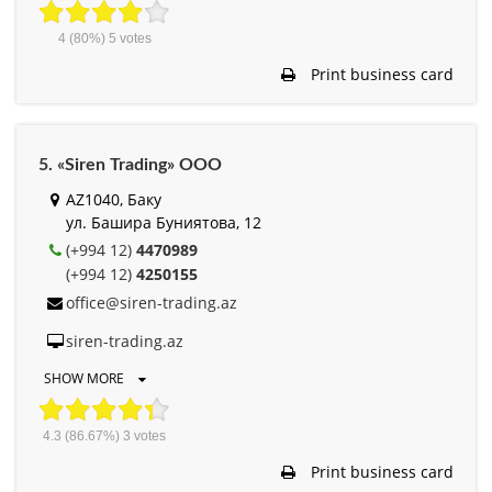
4
(80%)
5
votes
Print business card
5. «Siren Trading» ООО
AZ1040, Баку
ул. Башира Буниятова, 12
(+994 12)
4470989
(+994 12)
4250155
office@siren-trading.az
siren-trading.az
SHOW MORE
4.3
(86.67%)
3
votes
Print business card