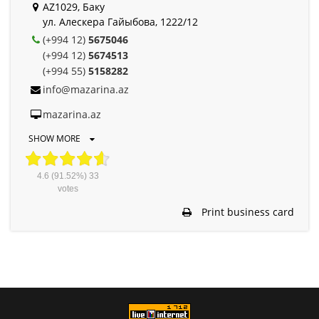
AZ1029, Баку
ул. Алескера Гайыбова, 1222/12
(+994 12)
5675046
(+994 12)
5674513
(+994 55)
5158282
info@mazarina.az
mazarina.az
SHOW MORE
4.6
(91.52%)
33
votes
Print business card