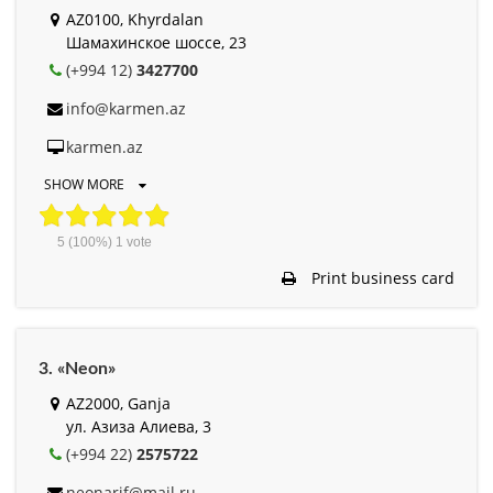
AZ0100, Khyrdalan
Шамахинское шоссе, 23
(+994 12)
3427700
info@karmen.az
karmen.az
SHOW MORE
5
(100%)
1
vote
Print business card
3. «Neon»
AZ2000, Ganja
ул. Азиза Алиева, 3
(+994 22)
2575722
neonarif@mail.ru