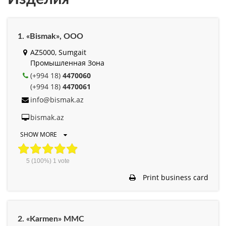
1. «Bismak», ООО
AZ5000, Sumgait
Промышленная Зона
(+994 18)
4470060
(+994 18)
4470061
info@bismak.az
bismak.az
SHOW MORE
5
(100%)
1
vote
Print business card
2. «Karmen» MMC