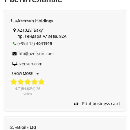
1. «Azersun Holding»
AZ1029, Баку
пр. Гейдара Алиева, 92А
(+994 12)
4041919
info@azersun.com
azersun.com
SHOW MORE
4.7
(94.62%)
26
votes
Print business card
2. «Bioil» Ltd