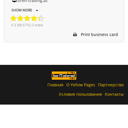
siren-trading.az
SHOW MORE
4.3
(86.67%)
3
votes
Print business card
Главная
О Yellow Pages
Партнерство
Условия пользования
Контакты