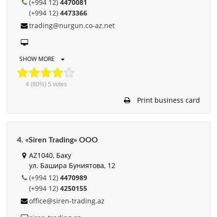
(+994 12)
4470081
(+994 12)
4473366
trading@nurgun.co-az.net
SHOW MORE
4
(80%)
5
votes
Print business card
4. «Siren Trading» ООО
AZ1040, Баку
ул. Башира Буниятова, 12
(+994 12)
4470989
(+994 12)
4250155
office@siren-trading.az