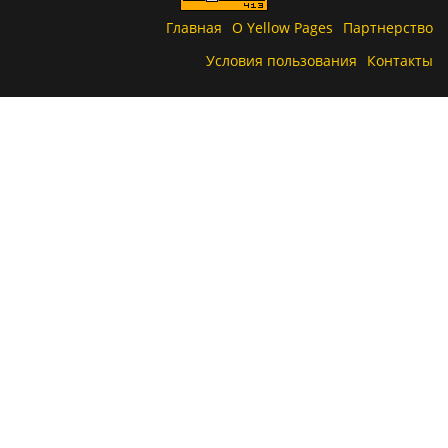
Главная
О Yellow Pages
Партнерство
Условия пользования
Контакты