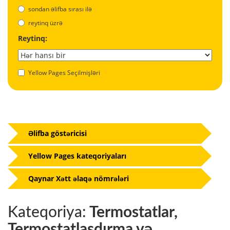
sondan əlifba sırası ilə
reytinq üzrə
Reytinq:
Yellow Pages Seçilmişləri
Əlifba göstəricisi
Yellow Pages kateqoriyaları
Qaynar Xətt əlaqə nömrələri
Kateqoriya:
Termostatlar,
Termostatlaşdırma və