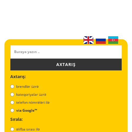
AXTARIŞ
Axtarış:
brendlər üzrə
kateqoriyalar üzrə
telefon nömrələri ilə
via Google™
Sırala:
əlifba sırası ilə