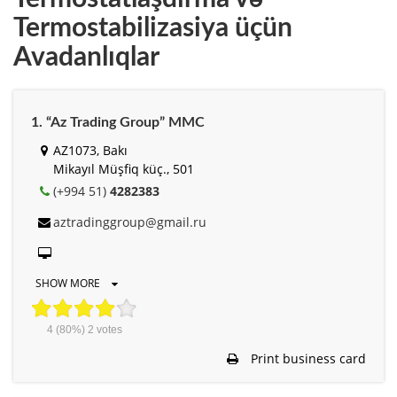
Termostabilizasiya üçün
Avadanlıqlar
1. “Az Trading Group” MMC
AZ1073, Bakı
Mikayıl Müşfiq küç., 501
(+994 51)
4282383
aztradinggroup@gmail.ru
SHOW MORE
4
(80%)
2
votes
Print business card