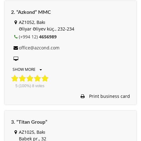
2. “Azkond” MMC
AZ1052, Bakı
Əliyar Əliyev küç., 232-234
(+994 12)
4656989
office@azcond.com
SHOW MORE
5
(100%)
8
votes
Print business card
3. “Titan Group”
AZ1025, Bakı
Babek pr., 32