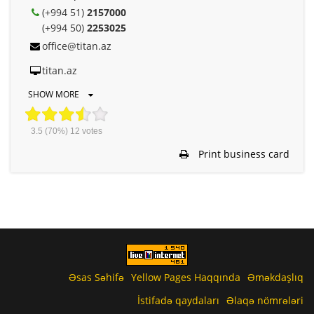
(+994 51)
2157000
(+994 50)
2253025
office@titan.az
titan.az
SHOW MORE
3.5
(70%)
12
votes
Print business card
Əsas Səhifə
Yellow Pages Haqqında
Əməkdaşlıq
İstifadə qaydaları
Əlaqə nömrələri