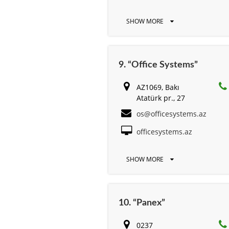
SHOW MORE
9. “Office Systems”
AZ1069, Bakı
Atatürk pr., 27
os@officesystems.az
officesystems.az
SHOW MORE
10. “Panex”
0237