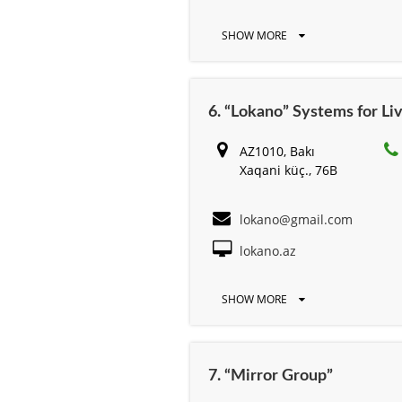
SHOW MORE
6. “Lokano” Systems for Li
AZ1010, Bakı
Xaqani küç., 76B
lokano@gmail.com
lokano.az
SHOW MORE
7. “Mirror Group”