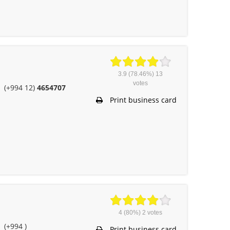
3.9
(78.46%)
13
votes
(+994 12)
4654707
Print business card
4
(80%)
2
votes
(+994 )
Print business card