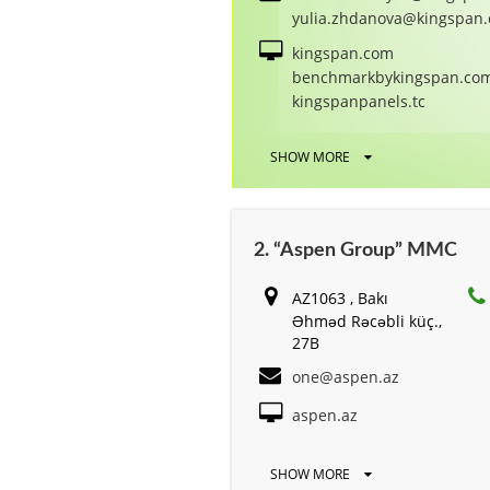
yulia.zhdanova@kingspan
kingspan.com
benchmarkbykingspan.co
kingspanpanels.tc
SHOW MORE
2. “Aspen Group” MMC
AZ1063 , Bakı
Əhməd Rəcəbli küç.,
27B
one@aspen.az
aspen.az
SHOW MORE