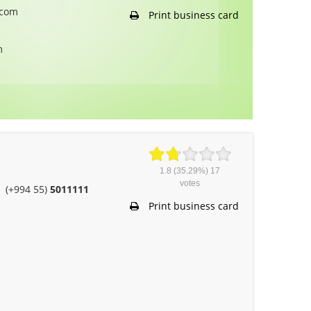
.com
Print business card
m
1.8
(35.29%)
17
votes
(+994 55)
5011111
Print business card