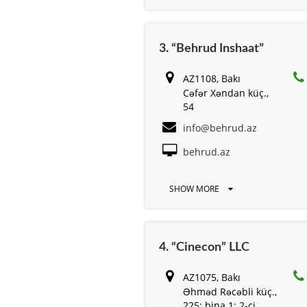
3. “Behrud Inshaat”
AZ1108, Bakı
Cəfər Xəndan küç.,
54
info@behrud.az
behrud.az
SHOW MORE
4. “Cinecon” LLC
AZ1075, Bakı
Əhməd Rəcəbli küç.,
225; bina 1; 2-ci