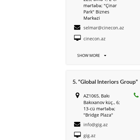
mərtəbə; "Çinar
Park" Biznes
Mərkəzi
selmar@cinecon.az
cinecon.az
SHOW MORE
5. “Global Interiors Group”
AZ1065, Bakı
Bakıxanov küç., 6;
13-cü mərtəbə;
"Bridge Plaza"
info@gig.az
gig.az