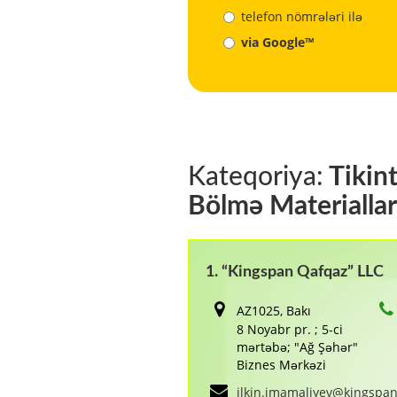
telefon nömrələri ilə
via Google™
Kateqoriya:
Tikint
Bölmə Materiallar
1. “Kingspan Qafqaz” LLC
AZ1025, Bakı
8 Noyabr pr. ; 5-ci
mərtəbə; "Ağ Şəhər"
Biznes Mərkəzi
ilkin.imamaliyev@kingspa