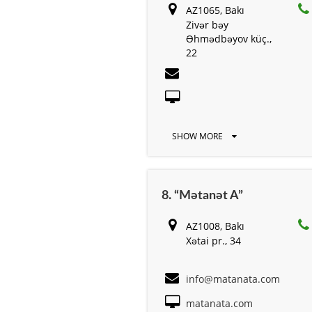
AZ1065, Bakı
Zivər bəy
Əhmədbəyov küç.,
22
SHOW MORE
8. “Mətanət A”
AZ1008, Bakı
Xətai pr., 34
info@matanata.com
matanata.com