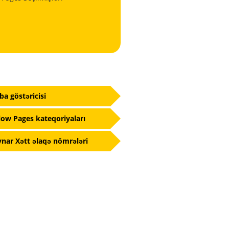
fba göstəricisi
low Pages kateqoriyaları
nar Xətt əlaqə nömrələri