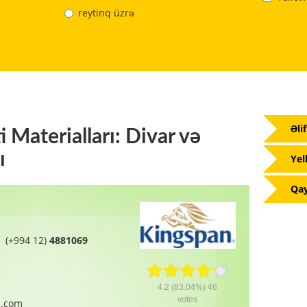
reytinq üzrə
Əli
i Materialları: Divar və
ı
Yel
Qay
(+994 12)
4881069
4.2
(83.04%)
46
votes
n.com