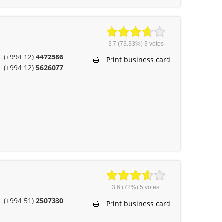
3.7
(73.33%)
3
votes
(+994 12)
4472586
Print business card
(+994 12)
5626077
3.6
(72%)
5
votes
(+994 51)
2507330
Print business card