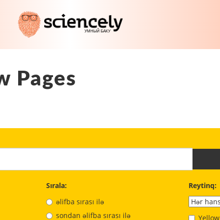
w Pages
Sırala:
Reytinq:
əlifba sırası ilə
sondan əlifba sırası ilə
Yellow