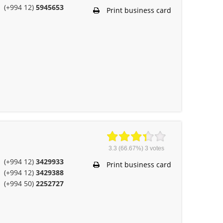
(+994 12)
5945653
Print business card
3.3
(66.67%)
3
votes
(+994 12)
3429933
Print business card
(+994 12)
3429388
(+994 50)
2252727