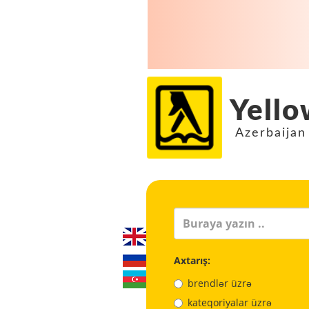
Yello
Azerbaijan
Axtarış:
brendlər üzrə
kateqoriyalar üzrə