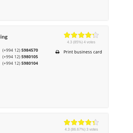
ving
4.3
(85%)
4
votes
(+994 12)
5984570
Print business card
(+994 12)
5980105
(+994 12)
5980104
4.3
(86.67%)
3
votes