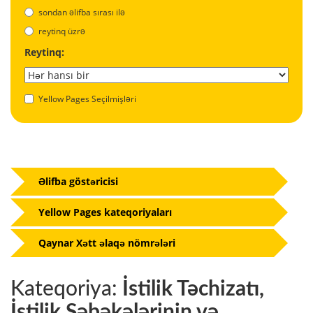
sondan əlifba sırası ilə
reytinq üzrə
Reytinq:
Yellow Pages Seçilmişləri
Əlifba göstəricisi
Yellow Pages kateqoriyaları
Qaynar Xətt əlaqə nömrələri
Kateqoriya:
İstilik Təchizatı,
İstilik Şəbəkələrinin və