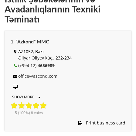
Avadanlıqlarının Texniki
Təminatı
1. “Azkond” MMC
AZ1052, Bakı
Əliyar Əliyev küç., 232-234
(+994 12)
4656989
office@azcond.com
SHOW MORE
5
(100%)
8
votes
Print business card