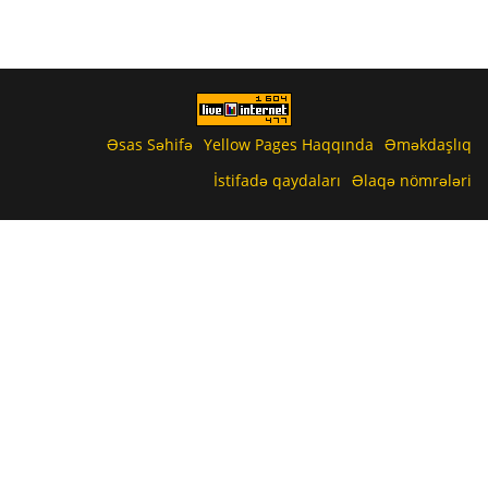
Əsas Səhifə
Yellow Pages Haqqında
Əməkdaşlıq
İstifadə qaydaları
Əlaqə nömrələri