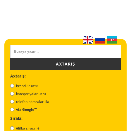
AXTARIŞ
Axtarış:
brendlər üzrə
kateqoriyalar üzrə
telefon nömrələri ilə
via Google™
Sırala:
əlifba sırası ilə