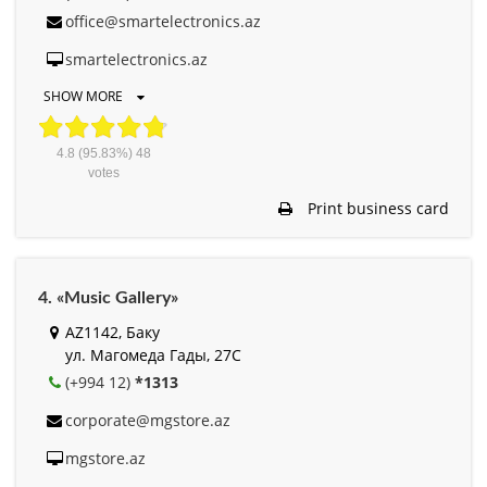
office@smartelectronics.az
smartelectronics.az
SHOW MORE
4.8
(95.83%)
48
votes
Print business card
4. «Music Gallery»
AZ1142, Баку
ул. Магомеда Гады, 27С
(+994 12)
*1313
corporate@mgstore.az
mgstore.az