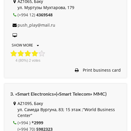
AZ1065, Баку
ул. Муртузы Мухтарова, 179
(+994 12)
4369548
push_play@mail.ru
SHOW MORE
4
(80%)
2
votes
Print business card
3. «Smart Electronics»(«Smart Telecom» MMC)
AZ1095, Баку
ул. Самеда Вургуна, 83; 15 этаж ;“World Business
Center”
(+994 )
*2999
(+994 70)
5982323