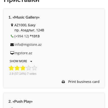
1. «Music Gallery»
AZ1000, Баку
пр. Азадлыг, 124B
(+994 12)
*1313
info@mgstore.az
mgstore.az
SHOW MORE
2.9
(57.14%)
7
votes
Print business card
2. «Push Play»