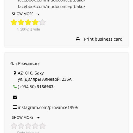
facebook.com/mudoconceptbaku/
SHOW MORE
4
(80%)
1
vote
Print business card
4. «Provance»
AZ1010, Баку
ул. Диляры Алиевой, 235A
(+994 50)
3136963
instagram.com/provance1999/
SHOW MORE
Rate this post