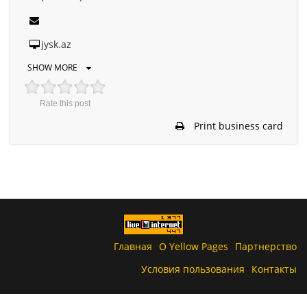
jysk.az
SHOW MORE
Rate this post
Print business card
Главная
О Yellow Pages
Партнерство
Условия пользования
Контакты