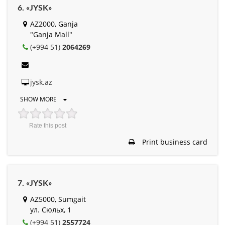
6. «JYSK»
AZ2000, Ganja
"Ganja Mall"
(+994 51)
2064269
jysk.az
SHOW MORE
Rate this post
Print business card
7. «JYSK»
AZ5000, Sumgait
ул. Сюльх, 1
(+994 51)
2557724