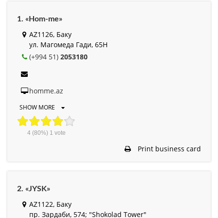
1. «Hom-me»
AZ1126, Баку
ул. Магомеда Гади, 65H
(+994 51)
2053180
homme.az
SHOW MORE
4
(80%)
1
vote
Print business card
2. «JYSK»
AZ1122, Баку
пр. Зардаби, 574; "Shokolad Tower"