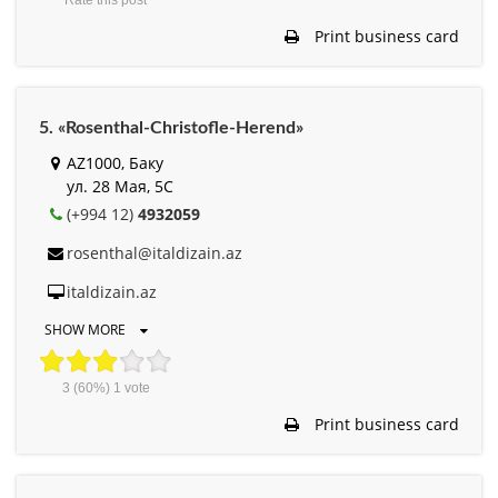
Print business card
5. «Rosenthal-Christofle-Herend»
AZ1000, Баку
ул. 28 Мая, 5C
(+994 12)
4932059
rosenthal@italdizain.az
italdizain.az
SHOW MORE
3
(60%)
1
vote
Print business card