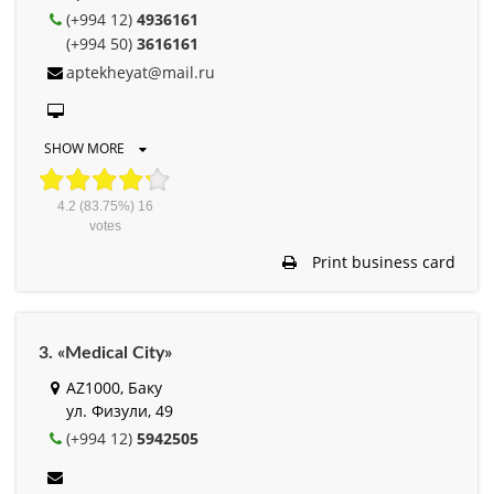
(+994 12)
4936161
(+994 50)
3616161
aptekheyat@mail.ru
SHOW MORE
4.2
(83.75%)
16
votes
Print business card
3. «Medical City»
AZ1000, Баку
ул. Физули, 49
(+994 12)
5942505