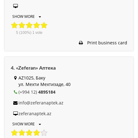
SHOW MORE
5
(100%)
1
vote
Print business card
4. «Zeferan» Аптека
AZ1025, Баку
ул. Мехти Мехтизаде, 40
(+994 12)
4895184
info@zeferanaptek.az
zeferanaptek.az
SHOW MORE