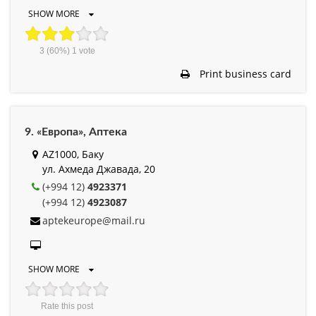
SHOW MORE
3
(60%)
1
vote
Print business card
9. «Европа», Аптека
AZ1000, Баку
ул. Ахмеда Джавада, 20
(+994 12)
4923371
(+994 12)
4923087
aptekeurope@mail.ru
SHOW MORE
Rate this post