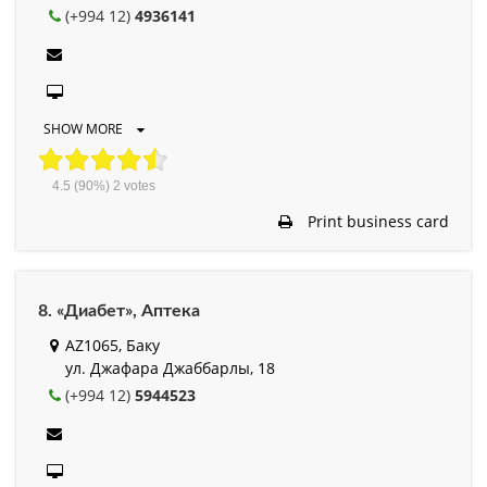
(+994 12)
4936141
SHOW MORE
4.5
(90%)
2
votes
Print business card
8. «Диабет», Аптека
AZ1065, Баку
ул. Джафара Джаббарлы, 18
(+994 12)
5944523