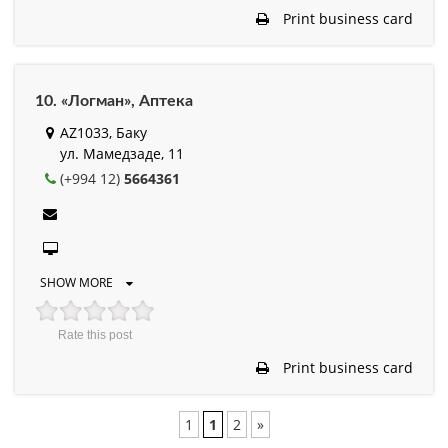
Print business card
10. «Логман», Аптека
AZ1033, Баку
ул. Мамедзаде, 11
(+994 12)
5664361
SHOW MORE
Rate this post
Print business card
1
1
2
»