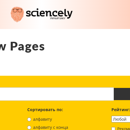
w Pages
Сортировать по:
Рейтинг
алфавиту
aлфавиту с конца
Реком