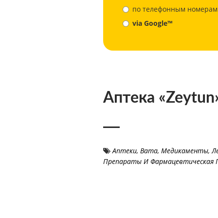
по телефонным номерам
via Google™
Аптека «Zeytun
Аптеки
,
Вата
,
Медикаменты, Л
Препараты И Фармацевтическая 