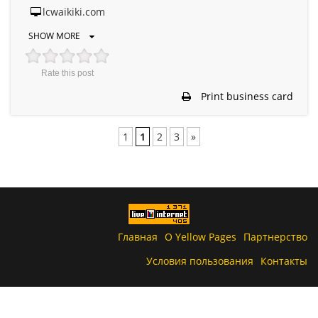
lcwaikiki.com
SHOW MORE
Rate this post
Print business card
1
1
2
3
»
Главная
О Yellow Pages
Партнерство
Условия пользования
Контакты