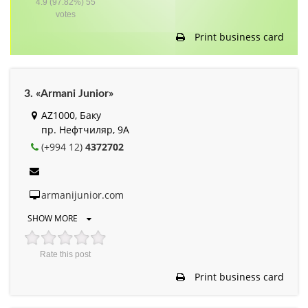
4.9
(97.82%)
55
votes
Print business card
3. «Armani Junior»
AZ1000, Баку
пр. Нефтчиляр, 9A
(+994 12)
4372702
armanijunior.com
SHOW MORE
Rate this post
Print business card