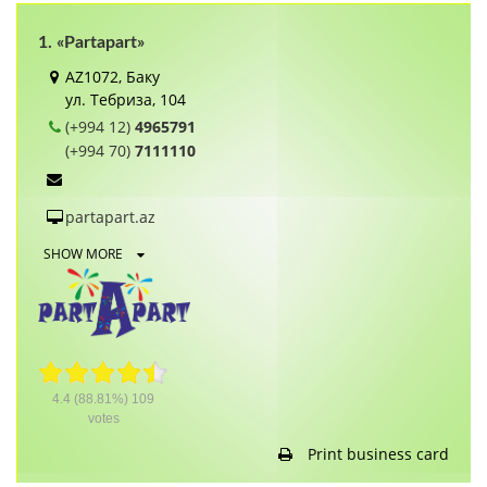
1. «Partapart»
AZ1072, Баку
ул. Тебриза, 104
(+994 12)
4965791
(+994 70)
7111110
partapart.az
SHOW MORE
4.4
(88.81%)
109
votes
Print business card