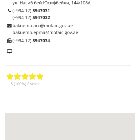
ул. Насиб бей Юсифбейли, 144/108A
(+994 12)
5947031
(+994 12)
5947032
bakuemb.arc@mofaic.gov.ae
bakuemb.epma@mofaic.gov.ae
(+994 12)
5947034
5
(100%)
2
votes