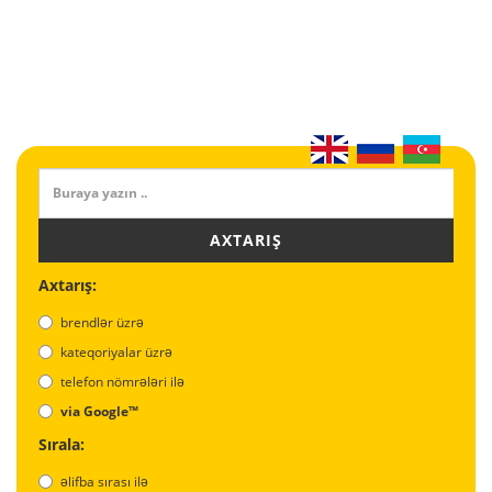
AXTARIŞ
Axtarış:
brendlər üzrə
kateqoriyalar üzrə
telefon nömrələri ilə
via Google™
Sırala:
əlifba sırası ilə