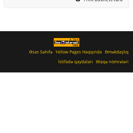
Əsas Səhifə
Yellow Pages Haqqında
Əməkdaşlıq
İstifadə qaydaları
Əlaqə nömrələri