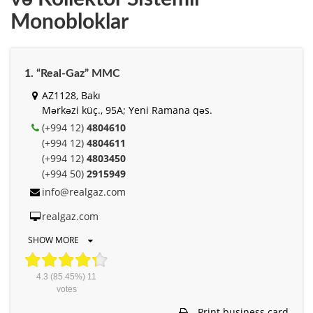
Monobloklar
1. “Real-Gaz” MMC
AZ1128, Bakı
Mərkəzi küç., 95A; Yeni Ramana qəs.
(+994 12)
4804610
(+994 12)
4804611
(+994 12)
4803450
(+994 50)
2915949
info@realgaz.com
realgaz.com
SHOW MORE
4.3
(85.45%)
11
votes
Print business card