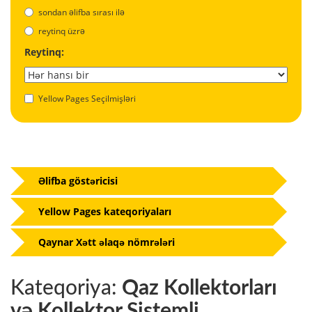
sondan əlifba sırası ilə
reytinq üzrə
Reytinq:
Yellow Pages Seçilmişləri
Əlifba göstəricisi
Yellow Pages kateqoriyaları
Qaynar Xətt əlaqə nömrələri
Kateqoriya:
Qaz Kollektorları
və Kollektor Sistemli