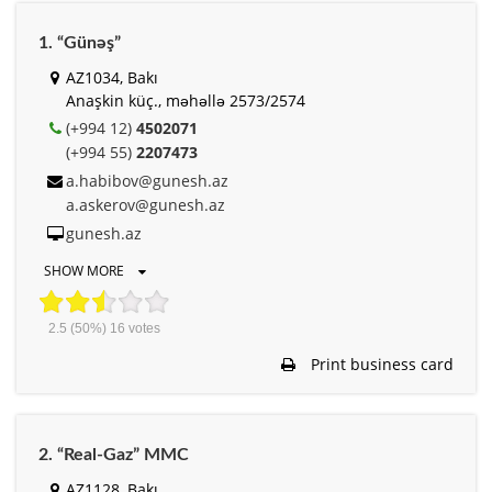
1. “Günəş”
AZ1034, Bakı
Anaşkin küç., məhəllə 2573/2574
(+994 12)
4502071
(+994 55)
2207473
a.habibov@gunesh.az
a.askerov@gunesh.az
gunesh.az
SHOW MORE
2.5
(50%)
16
votes
Print business card
2. “Real-Gaz” MMC
AZ1128, Bakı