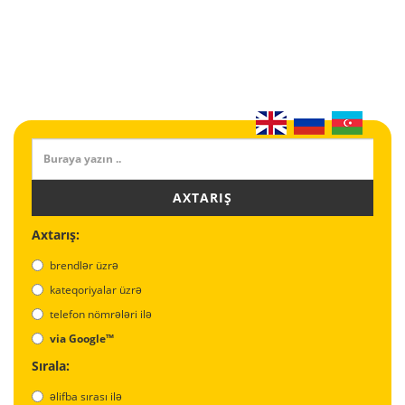
AXTARIŞ
Axtarış:
brendlər üzrə
kateqoriyalar üzrə
telefon nömrələri ilə
via Google™
Sırala:
əlifba sırası ilə