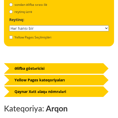
sondan əlifba sırası ilə
reytinq üzrə
Reytinq:
Yellow Pages Seçilmişləri
Əlifba göstəricisi
Yellow Pages kateqoriyaları
Qaynar Xətt əlaqə nömrələri
Kateqoriya:
Arqon