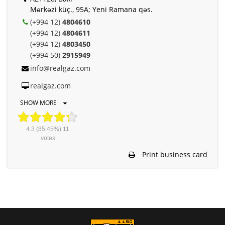
Mərkəzi küç., 95A; Yeni Ramana qəs.
(+994 12)
4804610
(+994 12)
4804611
(+994 12)
4803450
(+994 50)
2915949
info@realgaz.com
realgaz.com
SHOW MORE
4.3
(85.45%)
11
votes
Print business card