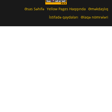
Əsas Səhifə
Yellow Pages Haqqında
Əməkdaşlıq
İstifadə qaydaları
Əlaqə nömrələri