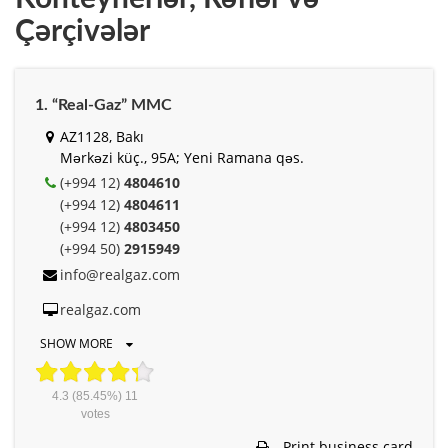
Çərçivələr
1. “Real-Gaz” MMC
AZ1128, Bakı
Mərkəzi küç., 95A; Yeni Ramana qəs.
(+994 12)
4804610
(+994 12)
4804611
(+994 12)
4803450
(+994 50)
2915949
info@realgaz.com
realgaz.com
SHOW MORE
4.3
(85.45%)
11
votes
Print business card