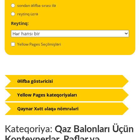
sondan əlifba sırası ilə
reytinq üzrə
Reytinq:
Yellow Pages Seçilmişləri
Əlifba göstəricisi
Yellow Pages kateqoriyaları
Qaynar Xətt əlaqə nömrələri
Kateqoriya:
Qaz Balonları Üçün
Konteynerlər, Rəflər və