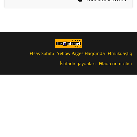
Əsas Səhifə
Yellow Pages Haqqında
Əməkdaşlıq
İstifadə qaydaları
Əlaqə nömrələri