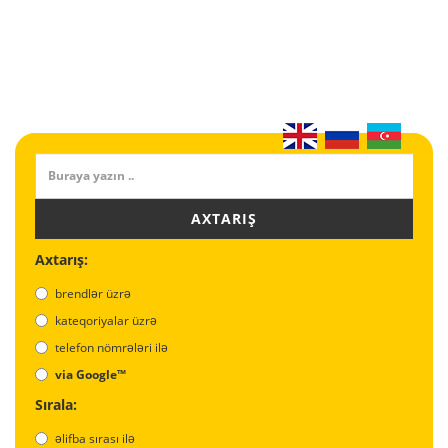
AXTARIŞ
Axtarış:
brendlər üzrə
kateqoriyalar üzrə
telefon nömrələri ilə
via Google™
Sırala:
əlifba sırası ilə