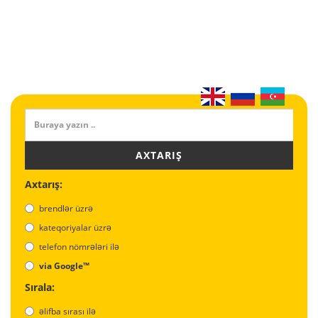
AXTARIŞ
Axtarış:
brendlər üzrə
kateqoriyalar üzrə
telefon nömrələri ilə
via Google™
Sırala:
əlifba sırası ilə