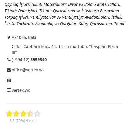
Qaynaq İşləri
,
Tikinti Materialları: Divar və Bölmə Materialları
,
Tikinti: Dam İşləri
,
Tikinti: Quraşdırma və İstismara Buraxılma
,
Torpaq İşləri
,
Ventilyatorlar və Ventilyasiya Avadanlıqları
,
İstilik,
İsti Su Təchizatı: Avadanlıq və Qurğular: Satış, Quraşdırma, Təmir
AZ1065, Bakı
Cəfər Cabbarlı küç., 44; 14-cü mərtəbə; "Caspian Plaza
III"
(+994 12)
5959540
office@vertex.ws
vertex.ws
3.5
(70%)
4
votes