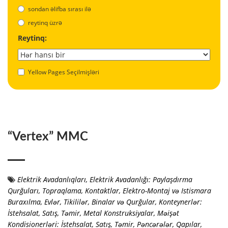
sondan əlifba sırası ilə
reytinq üzrə
Reytinq:
Yellow Pages Seçilmişləri
“Vertex” MMC
Elektrik Avadanlıqları
,
Elektrik Avadanlığı: Paylaşdırma
Qurğuları, Topraqlama, Kontaktlar
,
Elektro-Montaj və Istismara
Buraxılma
,
Evlər, Tikililər, Binalar və Qurğular
,
Konteynerlər:
İstehsalat, Satış, Təmir
,
Metal Konstruksiyalar
,
Məişət
Kondisionerləri: İstehsalat, Satış, Təmir
,
Pəncərələr
,
Qapılar
,