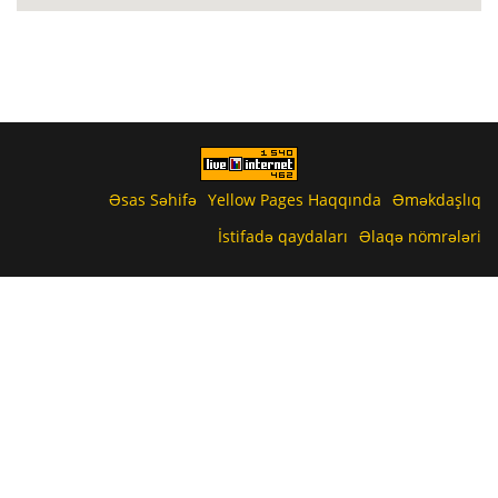
Əsas Səhifə
Yellow Pages Haqqında
Əməkdaşlıq
İstifadə qaydaları
Əlaqə nömrələri