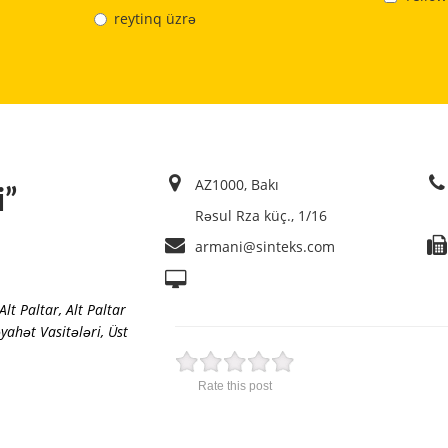
reytinq üzrə
AZ1000, Bakı
i”
Rəsul Rza küç., 1/16
armani@sinteks.com
Alt Paltar, Alt Paltar
yahət Vasitələri
,
Üst
Rate this post