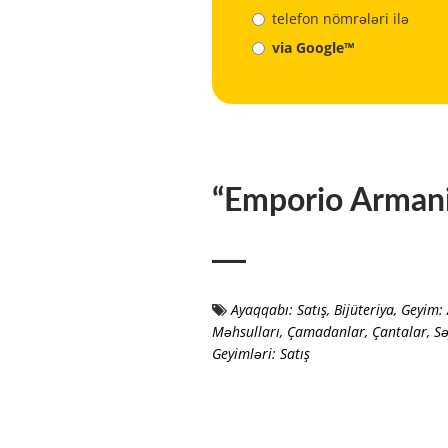
telefon nömrələri ilə
via Google™
“Emporio Arman
Ayaqqabı: Satış
,
Bijüteriya
,
Geyim: 
Məhsulları
,
Çamadanlar, Çantalar, Sə
Geyimləri: Satış