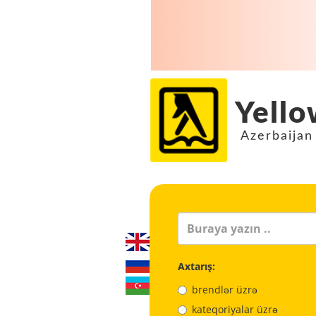
Yello
Azerbaijan
Axtarış:
brendlər üzrə
kateqoriyalar üzrə