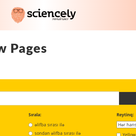
w Pages
Sırala:
Reytinq:
əlifba sırası ilə
sondan əlifba sırası ilə
Yellow