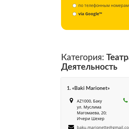
по телефонным номерам
via Google™
Категория:
Театр
Деятельность
1. «Baki Marionet»
AZ1000, Баку
ул. Муслима
Магомаева, 20;
Ичери Шехер
baku.marionette@gmail.c