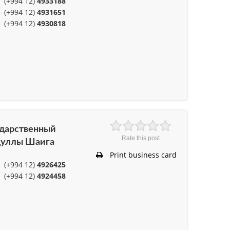
(+994 12)
4933188
(+994 12)
4931651
(+994 12)
4930818
ударственный
Rate this post
дуллы Шаига
Print business card
(+994 12)
4926425
(+994 12)
4924458