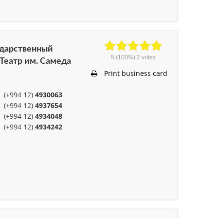
ударственный
5
(100%)
2
votes
Театр им. Самеда
Print business card
(+994 12)
4930063
(+994 12)
4937654
(+994 12)
4934048
(+994 12)
4934242