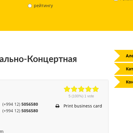
рейтингу
Ал
ально-Концертная
Кат
Ко
5
(100%)
1
vote
(+994 12)
5056580
Print business card
(+994 12)
5056580
om