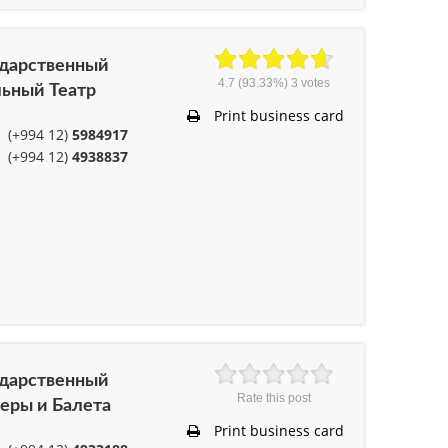
ударственный
4.7
(93.33%)
3
votes
ьный Театр
Print business card
(+994 12)
5984917
(+994 12)
4938837
ударственный
Rate this post
еры и Балета
Print business card