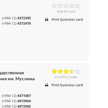
Rate this post
(+994 12)
4372395
Print business card
(+994 12)
4372478
дарственная
3.5
(70%)
2
votes
ния им. Муслима
Print business card
(+994 12)
4371087
(+994 12)
4972904
(+994 12)
4972905