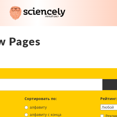
w Pages
Сортировать по:
Рейтинг
алфавиту
aлфавиту с конца
Реком