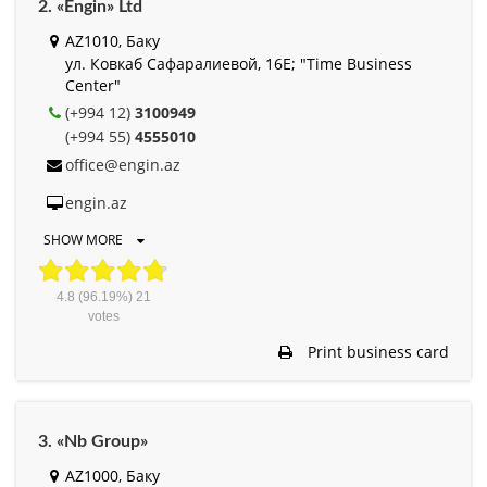
2. «Engin» Ltd
AZ1010, Баку
ул. Ковкаб Сафаралиевой, 16Е; "Time Business
Center"
(+994 12)
3100949
(+994 55)
4555010
office@engin.az
engin.az
SHOW MORE
4.8
(96.19%)
21
votes
Print business card
3. «Nb Group»
AZ1000, Баку