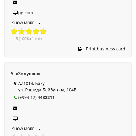
pg.com
SHOW MORE
5
(100%)
1
vote
Print business card
5. «Золушка»
AZ1014, Баку
ул. Рашида Бейбутова, 104B
(+994 12)
4482211
SHOW MORE