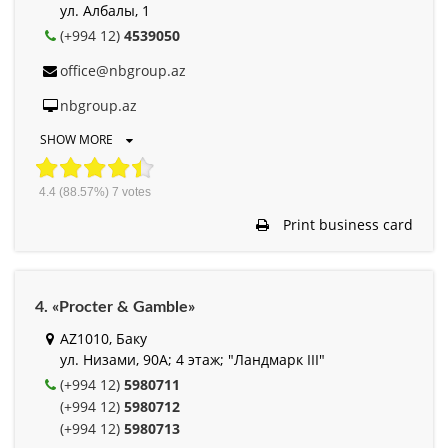
ул. Албалы, 1
(+994 12)
4539050
office@nbgroup.az
nbgroup.az
SHOW MORE
4.4
(88.57%)
7
votes
Print business card
4. «Procter & Gamble»
AZ1010, Баку
ул. Низами, 90А; 4 этаж; "Ландмарк III"
(+994 12)
5980711
(+994 12)
5980712
(+994 12)
5980713