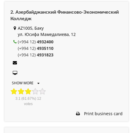
2. Азербайджанский Финансово-Экономический
Колледж
AZ1005, Баку
ул. Юсифа Мамедалиева, 12
(+994 12)
4932400
(+994 12)
4935110
(+994 12)
4931823
SHOW MORE
3.1
(61.67%)
12
votes
Print business card