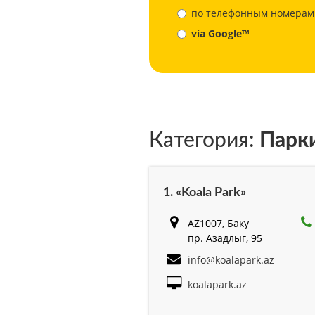
по телефонным номерам
via Google™
Категория:
Парки
1. «Koala Park»
AZ1007, Баку
пр. Азадлыг, 95
info@koalapark.az
koalapark.az