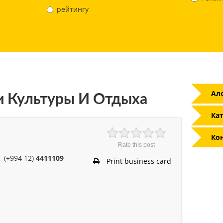
рейтингу
Ал
 Культуры И Отдыха
Кат
Ко
Rate this post
(+994 12)
4411109
Print business card