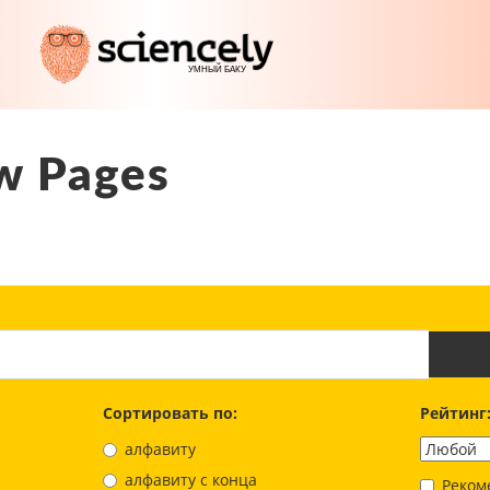
w Pages
Сортировать по:
Рейтинг
алфавиту
aлфавиту с конца
Реком