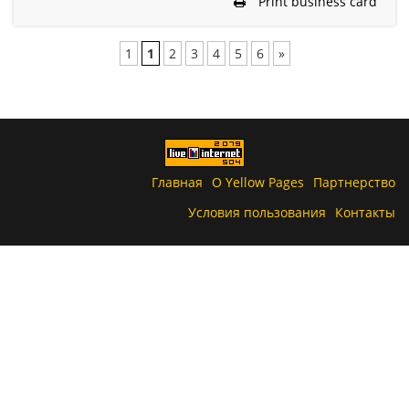
Print business card
1
1
2
3
4
5
6
»
Главная
О Yellow Pages
Партнерство
Условия пользования
Контакты