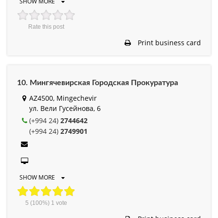
SHOW MORE
Rate this post
Print business card
10. Мингячевирская Городская Прокуратура
AZ4500, Mingechevir
ул. Вели Гусейнова, 6
(+994 24)
2744642
(+994 24)
2749901
SHOW MORE
5
(100%)
1
vote