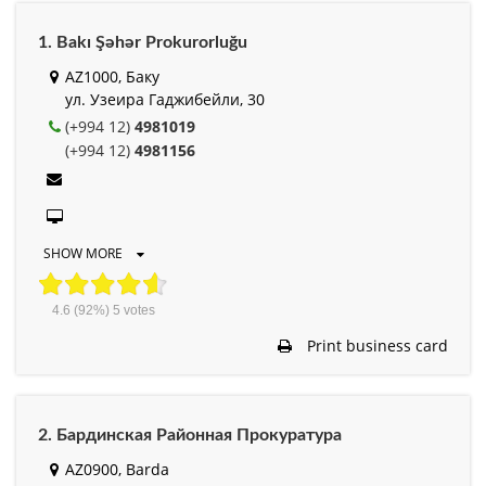
1. Bakı Şəhər Prokurorluğu
AZ1000, Баку
ул. Узеира Гаджибейли, 30
(+994 12)
4981019
(+994 12)
4981156
SHOW MORE
4.6
(92%)
5
votes
Print business card
2. Бардинская Районная Прокуратура
AZ0900, Barda