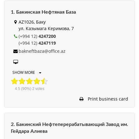
1. Бакинская Нефтяная База
AZ1026, Баку
ул. Казымага Керимова, 7
(+994 12)
4247200
(+994 12)
4247119
bakneftbaza@office.az
SHOW MORE
4.5
(90%)
2
votes
Print business card
2. Бакинский Нефтеперерабатывающий Завод им.
Гейдара Алиева