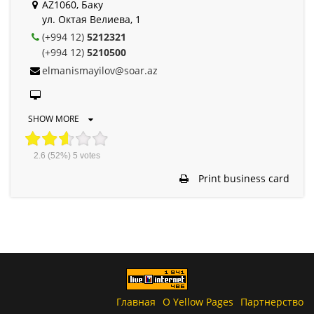
AZ1060, Баку
ул. Октая Велиева, 1
(+994 12)
5212321
(+994 12)
5210500
elmanismayilov@soar.az
SHOW MORE
2.6
(52%)
5
votes
Print business card
Главная
О Yellow Pages
Партнерство