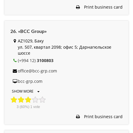
Print business card
26. «BCC Group»
AZ1029, Баку
ул. 507, квартал 2098; офис 5; Дарнагюльское
шоссе
(+994 12)
3100803
office@bcc-grp.com
bcc-grp.com
SHOW MORE
3
(60%)
1
vote
Print business card