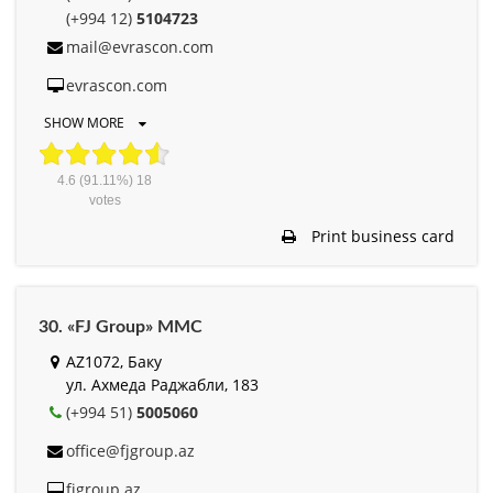
(+994 12)
5104723
mail@evrascon.com
evrascon.com
SHOW MORE
4.6
(91.11%)
18
votes
Print business card
30. «FJ Group» MMC
AZ1072, Баку
ул. Ахмеда Раджабли, 183
(+994 51)
5005060
office@fjgroup.az
fjgroup.az