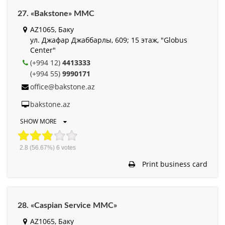
27. «Bakstone» MMC
AZ1065, Баку
ул. Джафар Джаббарлы, 609; 15 этаж, "Globus
Center"
(+994 12)
4413333
(+994 55)
9990171
office@bakstone.az
bakstone.az
SHOW MORE
2.8
(56.67%)
6
votes
Print business card
28. «Caspian Service MMC»
AZ1065, Баку