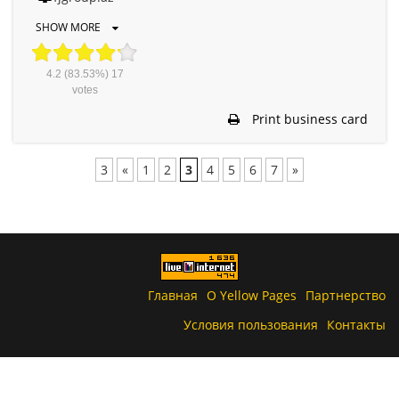
SHOW MORE
4.2
(83.53%)
17
votes
Print business card
3
«
1
2
3
4
5
6
7
»
Главная
О Yellow Pages
Партнерство
Условия пользования
Контакты