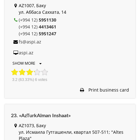
AZ1007, Баку
ул. Аббаса Саххата, 14
(+994 12)
5951130
(+994 12)
4413461
(+994 12)
5951247
fs@aspi.az
aspi.az
SHOW MORE
3.2
(63.33%)
6
votes
Print business card
23. «AzTurkAlman Inshaat»
AZ1073, Баку
ул. Исмаила Гутгашенли, квартал 507-511; "Altes
Plaza"