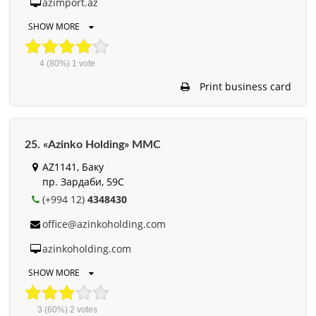
azimport.az
SHOW MORE
4
(80%)
1
vote
Print business card
25. «Azinko Holding» MMC
AZ1141, Баку
пр. Зардаби, 59C
(+994 12)
4348430
office@azinkoholding.com
azinkoholding.com
SHOW MORE
3
(60%)
2
votes