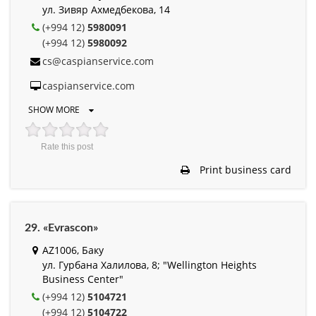
ул. Зивяр Ахмедбекова, 14
(+994 12)
5980091
(+994 12)
5980092
cs@caspianservice.com
caspianservice.com
SHOW MORE
Rate this post
Print business card
29. «Evrascon»
AZ1006, Баку
ул. Гурбана Халилова, 8; "Wellington Heights
Business Center"
(+994 12)
5104721
(+994 12)
5104722