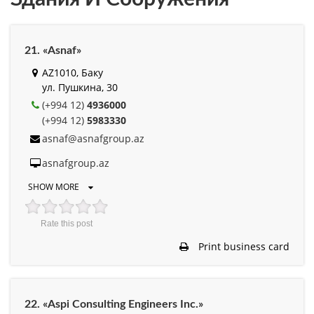
21. «Asnaf»
AZ1010, Баку
ул. Пушкина, 30
(+994 12)
4936000
(+994 12)
5983330
asnaf@asnafgroup.az
asnafgroup.az
SHOW MORE
Rate this post
Print business card
22. «Aspi Consulting Engineers Inc.»