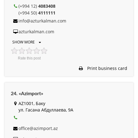
(+994 12)
4083408
(+994 50)
4111111
info@azturkalman.com
azturkalman.com
SHOW MORE
Rate this post
Print business card
24. «Azimport»
AZ1001, Баку
ул. Гасана Абдуллаева, 9А
office@azimport.az