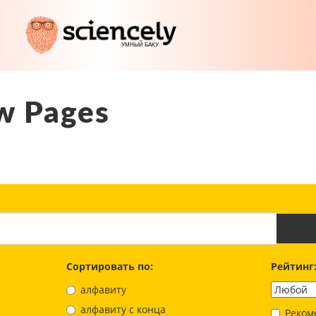
w Pages
Сортировать по:
Рейтинг
алфавиту
aлфавиту с конца
Реком