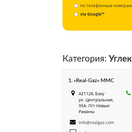
по телефонным номерам
via Google™
Категория:
Углек
1. «Real-Gaz» MMC
AZ1128, Баку
ул. Центральная,
95A; Пгт Новые
Раманы
info@realgaz.com