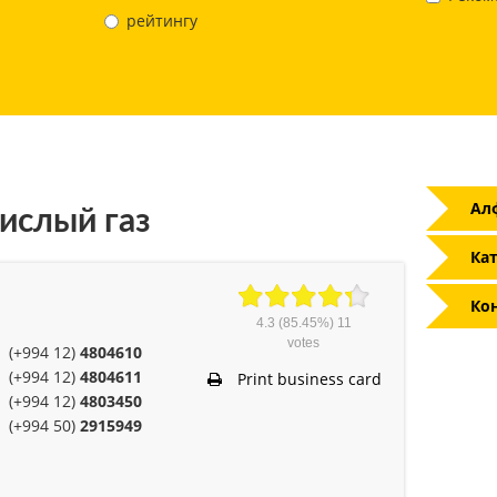
рейтингу
Ал
ислый газ
Кат
Ко
4.3
(85.45%)
11
votes
(+994 12)
4804610
(+994 12)
4804611
Print business card
(+994 12)
4803450
(+994 50)
2915949